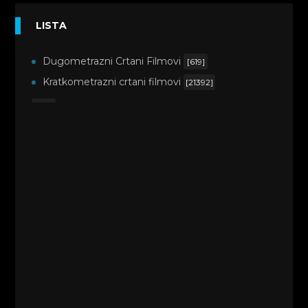
LISTA
Dugometrazni Crtani Filmovi
[619]
Kratkometrazni crtani filmovi
[21392]