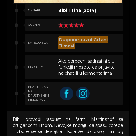
Bibi i Tina (2014)
OZNAKE:
OCENA:
Dugometrazni Crtani
KATEGORIJA:
Filmovi
Ako određeni sadržaj nije u
funkciji možete da prijavite
PROBLEM:
na chat ili u komentarima
PRATITE NAS
NA
DRUŠTVENIM
MREŽAMA
Bibi provodi raspust na farmi Martinshof sa
drugaricom Tinom. Devojke moraju da spasu ždrebe
i izbore se sa devojkom koja želi da osvoji Tininog