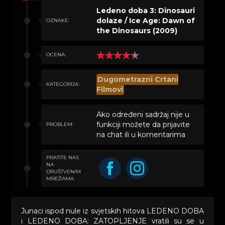
Ledeno doba 3: Dinosauri
dolaze / Ice Age: Dawn of
OZNAKE:
the Dinosaurs (2009)
OCENA:
Dugometrazni Crtani
KATEGORIJA:
Filmovi
Ako određeni sadržaj nije u
funkciji možete da prijavite
PROBLEM:
na chat ili u komentarima
PRATITE NAS
NA
DRUŠTVENIM
MREŽAMA
Junaci ispod nule iz svjetskih hitova LEDENO DOBA
i LEDENO DOBA: ZATOPLJENJE vratili su se u