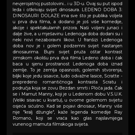
nevjerojatnoj pustolovini… i u 3D-u. Ovaj su put ispod
leda i otkrivaju svijet dinosaura. LEDENO DOBA 3:
DINOSAURI DOLAZE ima sve što je publika voljela
u prva dva filma, a dodano je još više komedije,
akcije i spektakularnih prizora. Naši voljeni junaci i
dalje žive, a u mješavinu Ledenoga doba dodani su i
neki novi nezaboravni likovi. U franšizi Ledenoga
doba nov je i golem podzemni svijet nastanjen
dinosaurima. Bujni svijet pruža oštar kontrast
zimskom okolišu prva dva filma Ledeno doba i čak
baca u sjenu prostranost Ledenoga doba iznad
zemlje. To je zemlja opasnosti, golemih stvorenja,
biljki koje jedu sisavce, ludo odvažne lasice, Scratte -
prepredeno romantičnoga kontrasta Scratu i
područja koja se zovu Bezdan smrti i Ploča jada. Čak
se i Mamut Manny, koji je u Ledenom dobu V.S.U.K.
(Veliki sisavac u kvartu), u ovome golemom svijetu
osjeća sićušno. Kad se pojavi dinosaur, Manny više
nije "kralj džungle", kaže legenda komedije Ray
Romano, koji se vraća kao glas najslavnijega
vunenog mamuta filmskoga svijeta.