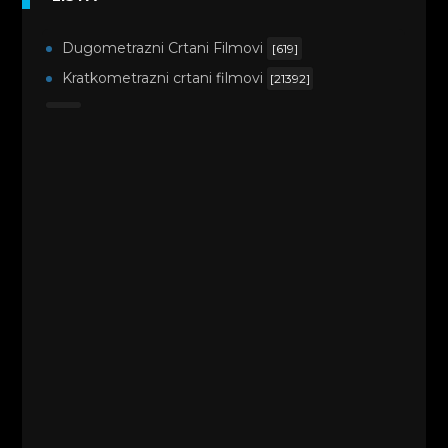
Dugometrazni Crtani Filmovi
[619]
Kratkometrazni crtani filmovi
[21392]