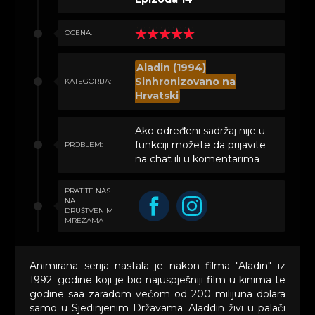
OCENA:
Aladin (1994)
Sinhronizovano na
KATEGORIJA:
Hrvatski
Ako određeni sadržaj nije u
funkciji možete da prijavite
PROBLEM:
na chat ili u komentarima
PRATITE NAS
NA
DRUŠTVENIM
MREŽAMA
Animirana serija nastala je nakon filma "Aladin" iz
1992. godine koji je bio najuspješniji film u kinima te
godine saa zaradom većom od 200 milijuna dolara
samo u Sjedinjenim Državama. Aladdin živi u palači