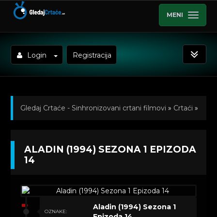
MENI
Login
Registracija
Gledaj Crtaće - Sinhronizovani crtani filmovi
»
Crtaći
»
Aladin (1994) Sinhronizovano na Hrvatski
»
ALADIN (1994) SEZONA 1 EPIZODA
Kratkometrazni crtani filmovi
» Aladin (1994) Sezona 1
14
Epizoda 14
Aladin (1994) Sezona 1
OZNAKE:
Epizoda 14