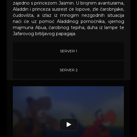
zajedno s princezom Jasmin. U brojnim avanturama,
Aladdin i princeza susrest će lopove, zle čarobnjake,
čudovišta, a izlaz iz mnogim nezgodnih situacija
naći će uz pomoć Aladdinog pomoćnika, vjernog
majmuna Abua, čarobnog tepiha, duha iz lampe te
Jafarovog brbljavog papagaja.
SERVER 1
SERVER 2