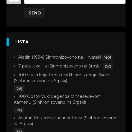
SEND
LISTA
Aladin (1994) Sinhronizovano na Hrvatski
[40]
7 patuljaka i ja (Sinhronizovano na Srpski)
[52]
100 stvari koje treba uraditi pre srednje škole
(Sinhronizovano na Srpski)
[26]
100 Odsto Vuk: Legenda O Mesečevom
Kamenu (Sinhronizovano na Srpski)
[26]
Avatar: Poslednji vladar vetrova (Sinhronizovano
na Srpski)
[56]