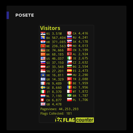
Agent 203 (Sinhronizovano na Srpski)
[26]
Anatane: Saving the Children of Okura
POSETE
(Sinhronizovano na Srpski)
[26]
Avanture Kida Opasnost (Sinhronizovano na
Srpski)
[10]
Action Man (Sinhronizovano na Hrvatski)
[26]
Action Man (2000) Sinhronizovano na Hrvatski
[26]
Andjeoski Prijatelji (Sinhronizovano na Srpski)
[52]
Ajkuca (Sharkdog) Sinhronizovano na Srpski
[40]
Alvin i veverice (Alvinnn!!! And the Chipmunks)
Sinhronizovano na Srpski
[182]