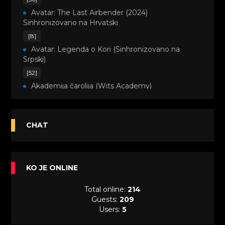
Avatar: The Last Airbender (2024)
Sinhronizovano na Hrvatski
[8]
Avatar: Legenda o Kori (Sinhronizovano na
Srpski)
[52]
Akademija čarolija (Wits Academy)
Sinhronizovano na Srpski
[20]
Avanture Maje i Marka (Sinhronizovano na
CHAT
Srpski)
[26]
Avanture šašave družine (Looney Tunes,2020)
KO JE ONLINE
Sinhronizovano na Srpski
[31]
Total online:
214
A.T.O.M. (Alpha Teens On Machines)
Guests:
209
Sinhronizovano na Hrvatski
Users:
5
[26]