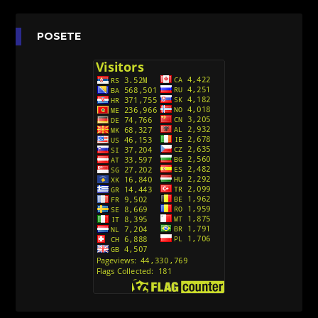
Agent 203 (Sinhronizovano na Srpski)
[26]
Anatane: Saving the Children of Okura
POSETE
(Sinhronizovano na Srpski)
[26]
Avanture Kida Opasnost (Sinhronizovano na
Srpski)
[10]
Action Man (Sinhronizovano na Hrvatski)
[26]
Action Man (2000) Sinhronizovano na Hrvatski
[26]
Andjeoski Prijatelji (Sinhronizovano na Srpski)
[52]
Ajkuca (Sharkdog) Sinhronizovano na Srpski
[40]
Alvin i veverice (Alvinnn!!! And the Chipmunks)
Sinhronizovano na Srpski
[182]