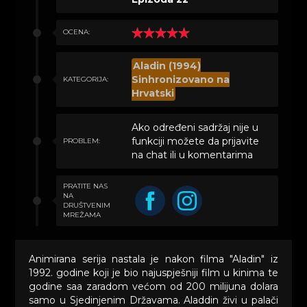
OCENA:
Aladin (1994)
Sinhronizovano na
KATEGORIJA:
Hrvatski
Ako određeni sadržaj nije u
funkciji možete da prijavite
PROBLEM:
na chat ili u komentarima
PRATITE NAS
NA
DRUŠTVENIM
MREŽAMA
Animirana serija nastala je nakon filma "Aladin" iz
1992. godine koji je bio najuspješniji film u kinima te
godine saa zaradom većom od 200 milijuna dolara
samo u Sjedinjenim Državama. Aladdin živi u palači