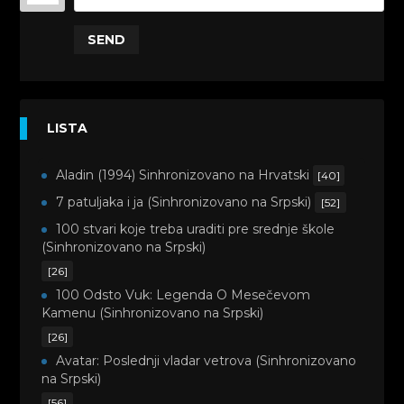
SEND
LISTA
Aladin (1994) Sinhronizovano na Hrvatski
[40]
7 patuljaka i ja (Sinhronizovano na Srpski)
[52]
100 stvari koje treba uraditi pre srednje škole
(Sinhronizovano na Srpski)
[26]
100 Odsto Vuk: Legenda O Mesečevom
Kamenu (Sinhronizovano na Srpski)
[26]
Avatar: Poslednji vladar vetrova (Sinhronizovano
na Srpski)
[56]