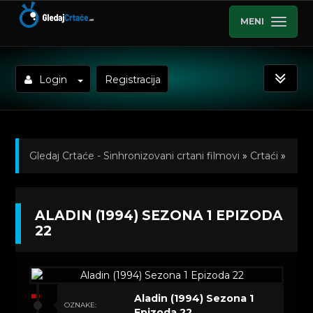
MENI
Login
Registracija
Gledaj Crtaće - Sinhronizovani crtani filmovi
»
Crtaći
»
Aladin (1994) Sinhronizovano na Hrvatski
»
ALADIN (1994) SEZONA 1 EPIZODA
Kratkometrazni crtani filmovi
» Aladin (1994) Sezona 1
22
Epizoda 22
Aladin (1994) Sezona 1
OZNAKE:
Epizoda 22