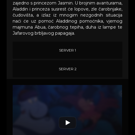
zajedno s princezom Jasmin. U brojnim avanturama,
Aladdin i princeza susrest će lopove, zle čarobnjake,
čudovišta, a izlaz iz mnogim nezgodnih situacija
naći će uz pomoć Aladdinog pomoćnika, vjernog
majmuna Abua, čarobnog tepiha, duha iz lampe te
Jafarovog brbljavog papagaja.
SERVER 1
SERVER 2