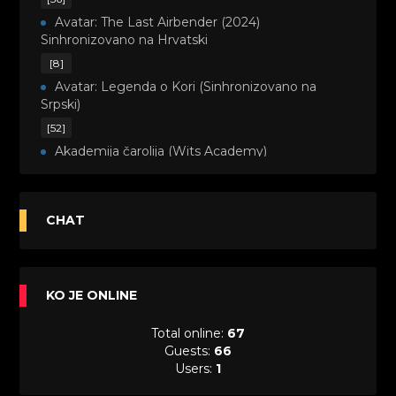
Avatar: The Last Airbender (2024)
Sinhronizovano na Hrvatski
[8]
Avatar: Legenda o Kori (Sinhronizovano na
Srpski)
[52]
Akademija čarolija (Wits Academy)
Sinhronizovano na Srpski
[20]
Avanture Maje i Marka (Sinhronizovano na
CHAT
Srpski)
[26]
Avanture šašave družine (Looney Tunes,2020)
KO JE ONLINE
Sinhronizovano na Srpski
[31]
Total online:
67
A.T.O.M. (Alpha Teens On Machines)
Guests:
66
Sinhronizovano na Hrvatski
Users:
1
[26]