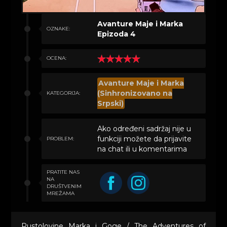
Avanture Maje i Marka
OZNAKE:
Epizoda 4
OCENA:
Avanture Maje i Marka
(Sinhronizovano na
KATEGORIJA:
Srpski)
Ako određeni sadržaj nije u
funkciji možete da prijavite
PROBLEM:
na chat ili u komentarima
PRATITE NAS
NA
DRUŠTVENIM
MREŽAMA
Pustolovine Marka i Goge / The Adventures of