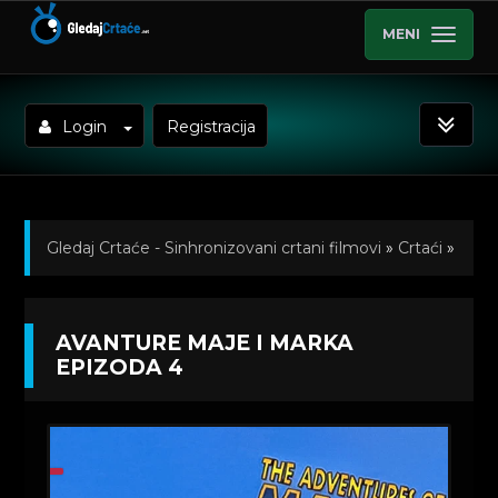
MENI
Login
Registracija
Gledaj Crtaće - Sinhronizovani crtani filmovi
»
Crtaći
»
Avanture Maje i Marka (Sinhronizovano na Srpski)
»
AVANTURE MAJE I MARKA
Kratkometrazni crtani filmovi
» Avanture Maje i Marka
EPIZODA 4
Epizoda 4