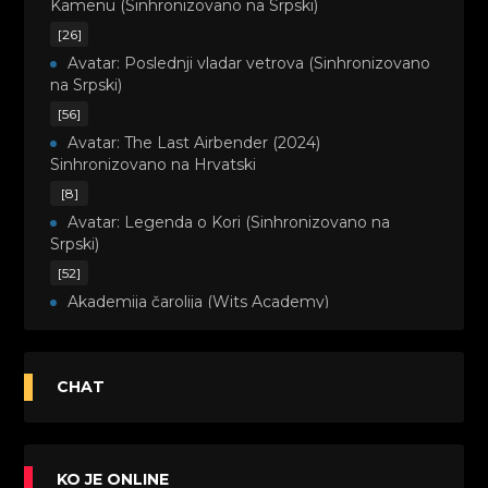
Kamenu (Sinhronizovano na Srpski)
[26]
Avatar: Poslednji vladar vetrova (Sinhronizovano
na Srpski)
[56]
Avatar: The Last Airbender (2024)
Sinhronizovano na Hrvatski
[8]
Avatar: Legenda o Kori (Sinhronizovano na
Srpski)
[52]
Akademija čarolija (Wits Academy)
Sinhronizovano na Srpski
[20]
Avanture Maje i Marka (Sinhronizovano na
CHAT
Srpski)
[26]
Avanture šašave družine (Looney Tunes,2020)
KO JE ONLINE
Sinhronizovano na Srpski