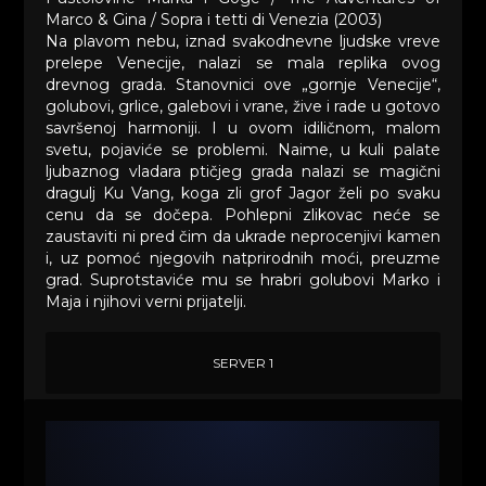
Marco & Gina / Sopra i tetti di Venezia (2003)
Na plavom nebu, iznad svakodnevne ljudske vreve
prelepe Venecije, nalazi se mala replika ovog
drevnog grada. Stanovnici ove „gornje Venecije“,
golubovi, grlice, galebovi i vrane, žive i rade u gotovo
savršenoj harmoniji. I u ovom idiličnom, malom
svetu, pojaviće se problemi. Naime, u kuli palate
ljubaznog vladara ptičjeg grada nalazi se magični
dragulj Ku Vang, koga zli grof Jagor želi po svaku
cenu da se dočepa. Pohlepni zlikovac neće se
zaustaviti ni pred čim da ukrade neprocenjivi kamen
i, uz pomoć njegovih natprirodnih moći, preuzme
grad. Suprotstaviće mu se hrabri golubovi Marko i
Maja i njihovi verni prijatelji.
SERVER 1