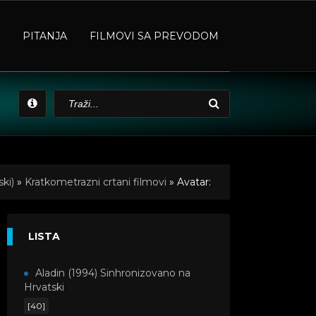
PITANJA
FILMOVI SA PREVODOM
ki)
»
Kratkometrazni crtani filmovi
» Avatar:
LISTA
Aladin (1994) Sinhronizovano na
Hrvatski
[40]