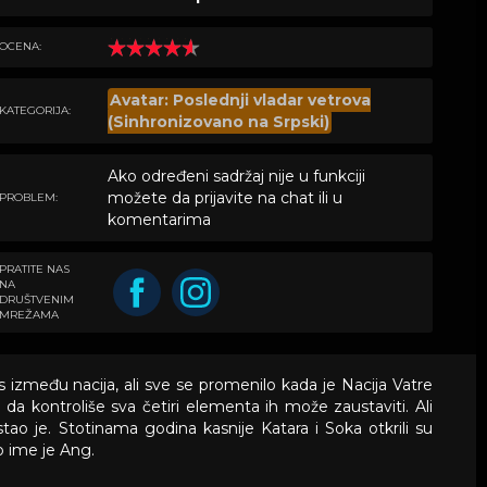
OCENA:
Avatar: Poslednji vladar vetrova
KATEGORIJA:
(Sinhronizovano na Srpski)
Ako određeni sadržaj nije u funkciji
možete da prijavite na chat ili u
PROBLEM:
komentarima
PRATITE NAS
NA
DRUŠTVENIM
MREŽAMA
s između nacija, ali sve se promenilo kada je Nacija Vatre
 da kontroliše sva četiri elementa ih može zaustaviti. Ali
stao je. Stotinama godina kasnije Katara i Soka otkrili su
o ime je Ang.