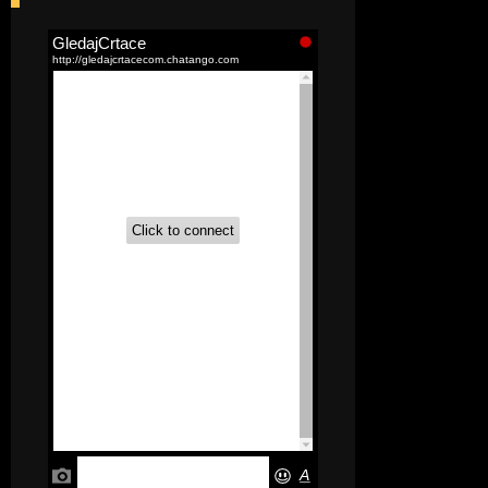
[52]
Akademija čarolija (Wits Academy)
Sinhronizovano na Srpski
[20]
Avanture Maje i Marka
(Sinhronizovano na Srpski)
[26]
Avanture šašave družine (Looney
Tunes,2020) Sinhronizovano na Srpski
[31]
A.T.O.M. (Alpha Teens On Machines)
Sinhronizovano na Hrvatski
[26]
Agent 203 (Sinhronizovano na
Srpski)
[26]
Anatane: Saving the Children of
Okura (Sinhronizovano na Srpski)