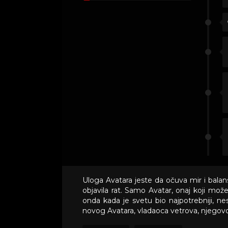
Uloga Avatara jeste da očuva mir i balan
objavila rat. Samo Avatar, onaj koji može
onda kada je svetu bio najpotrebniji, ne
novog Avatara, vladaoca vetrova, njegov