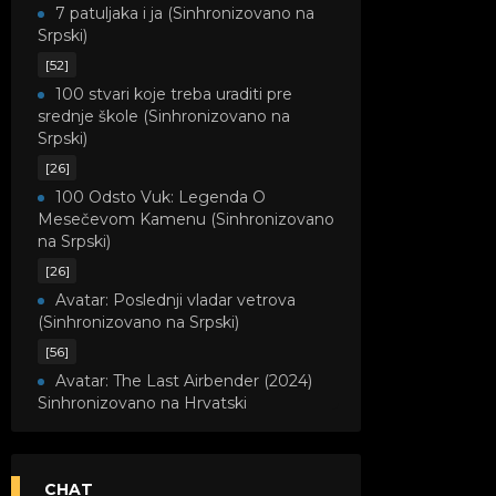
7 patuljaka i ja (Sinhronizovano na
Srpski)
[52]
100 stvari koje treba uraditi pre
srednje škole (Sinhronizovano na
Srpski)
[26]
100 Odsto Vuk: Legenda O
Mesečevom Kamenu (Sinhronizovano
na Srpski)
[26]
Avatar: Poslednji vladar vetrova
(Sinhronizovano na Srpski)
[56]
Avatar: The Last Airbender (2024)
Sinhronizovano na Hrvatski
[8]
Avatar: Legenda o Kori
(Sinhronizovano na Srpski)
CHAT