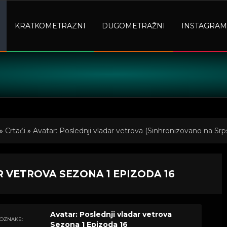
KRATKOMETRAZNI
DUGOMETRAŽNI
INSTAGRAM
»
Crtaći
»
Avatar: Poslednji vladar vetrova (Sinhronizovano na Srps
6
 VETROVA SEZONA 1 EPIZODA 16
Avatar: Poslednji vladar vetrova
OZNAKE:
Sezona 1 Epizoda 16