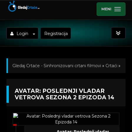
MENI
Login
Registracija
Gledaj Crtaće - Sinhronizovani crtani filmovi
»
Crtaći
»
Avatar: Poslednji vladar vetrova (Sinhronizovano na
AVATAR: POSLEDNJI VLADAR
Srpski)
»
Kratkometrazni crtani filmovi
» Avatar:
VETROVA SEZONA 2 EPIZODA 14
Poslednji vladar vetrova Sezona 2 Epizoda 14
Avatar: Poslednji vladar