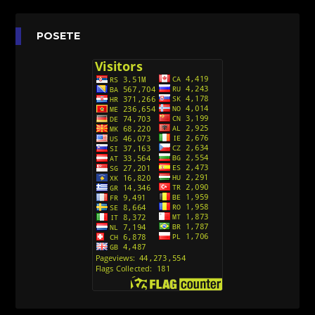
Agent 203 (Sinhronizovano na Srpski)
[26]
Anatane: Saving the Children of Okura
POSETE
(Sinhronizovano na Srpski)
[26]
Avanture Kida Opasnost (Sinhronizovano na
Srpski)
[10]
Action Man (Sinhronizovano na Hrvatski)
[26]
Action Man (2000) Sinhronizovano na Hrvatski
[26]
Andjeoski Prijatelji (Sinhronizovano na Srpski)
[52]
Ajkuca (Sharkdog) Sinhronizovano na Srpski
[40]
Alvin i veverice (Alvinnn!!! And the Chipmunks)
Sinhronizovano na Srpski
[182]