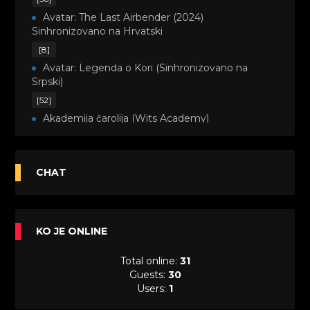
Avatar: The Last Airbender (2024)
Sinhronizovano na Hrvatski
[8]
Avatar: Legenda o Kori (Sinhronizovano na
Srpski)
[52]
Akademija čarolija (Wits Academy)
Sinhronizovano na Srpski
[20]
Avanture Maje i Marka (Sinhronizovano na
CHAT
Srpski)
[26]
Avanture šašave družine (Looney Tunes,2020)
KO JE ONLINE
Sinhronizovano na Srpski
[31]
Total online:
31
A.T.O.M. (Alpha Teens On Machines)
Guests:
30
Sinhronizovano na Hrvatski
Users:
1
[26]