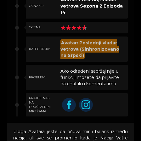
vetrova Sezona 2 Epizoda
OZNAKE:
14
OCENA:
Avatar: Poslednji vladar
vetrova (Sinhronizovano
KATEGORIJA:
na Srpski)
Ako određeni sadržaj nije u
funkciji možete da prijavite
PROBLEM:
na chat ili u komentarima
PRATITE NAS
NA
DRUŠTVENIM
MREŽAMA
Uloga Avatara jeste da očuva mir i balans između
nacija, ali sve se promenilo kada je Nacija Vatre