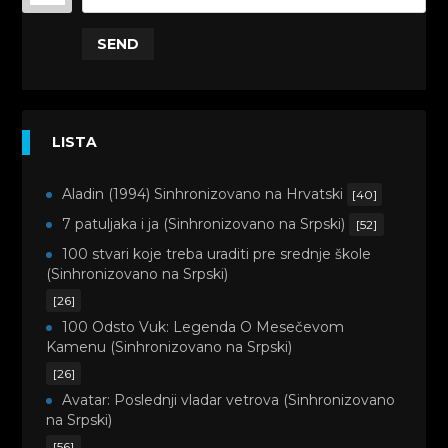
SEND
LISTA
Aladin (1994) Sinhronizovano na Hrvatski
[40]
7 patuljaka i ja (Sinhronizovano na Srpski)
[52]
100 stvari koje treba uraditi pre srednje škole
(Sinhronizovano na Srpski)
[26]
100 Odsto Vuk: Legenda O Mesečevom
Kamenu (Sinhronizovano na Srpski)
[26]
Avatar: Poslednji vladar vetrova (Sinhronizovano
na Srpski)
[56]