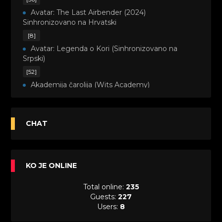
Avatar: The Last Airbender (2024)
Sinhronizovano na Hrvatski
[8]
Avatar: Legenda o Kori (Sinhronizovano na
Srpski)
[52]
Akademija čarolija (Wits Academy)
Sinhronizovano na Srpski
[20]
Avanture Maje i Marka (Sinhronizovano na
CHAT
Srpski)
[26]
Avanture šašave družine (Looney Tunes,2020)
KO JE ONLINE
Sinhronizovano na Srpski
[31]
Total online:
235
A.T.O.M. (Alpha Teens On Machines)
Guests:
227
Sinhronizovano na Hrvatski
Users:
8
[26]