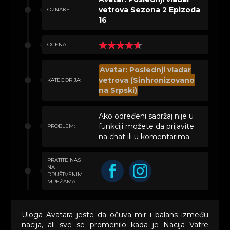
vetrova Sezona 2 Epizoda
OZNAKE:
16
OCENA:
Avatar: Poslednji vladar
vetrova (Sinhronizovano
KATEGORIJA:
na Srpski)
Ako određeni sadržaj nije u
funkciji možete da prijavite
PROBLEM:
na chat ili u komentarima
PRATITE NAS
NA
DRUŠTVENIM
MREŽAMA
Uloga Avatara jeste da očuva mir i balans između
nacija, ali sve se promenilo kada je Nacija Vatre