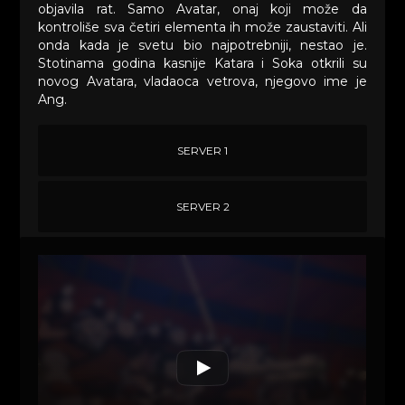
objavila rat. Samo Avatar, onaj koji može da
kontroliše sva četiri elementa ih može zaustaviti. Ali
onda kada je svetu bio najpotrebniji, nestao je.
Stotinama godina kasnije Katara i Soka otkrili su
novog Avatara, vladaoca vetrova, njegovo ime je
Ang.
SERVER 1
SERVER 2