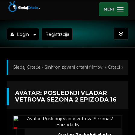
MENI
Login
Registracija
Gledaj Crtaće - Sinhronizovani crtani filmovi
»
Crtaći
»
Avatar: Poslednji vladar vetrova (Sinhronizovano na
AVATAR: POSLEDNJI VLADAR
Srpski)
»
Kratkometrazni crtani filmovi
» Avatar:
VETROVA SEZONA 2 EPIZODA 16
Poslednji vladar vetrova Sezona 2 Epizoda 16
Avatar: Poslednji vladar