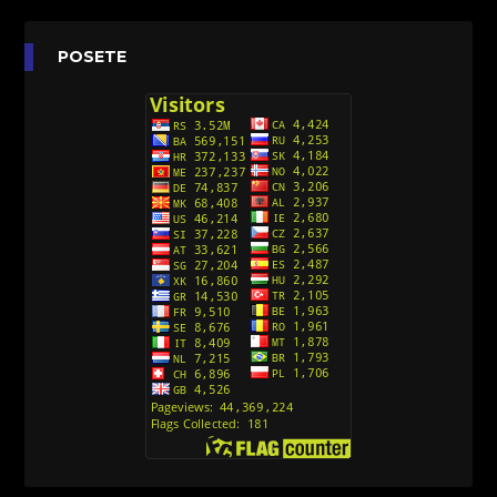
Agent 203 (Sinhronizovano na Srpski)
[26]
Anatane: Saving the Children of Okura
POSETE
(Sinhronizovano na Srpski)
[26]
Avanture Kida Opasnost (Sinhronizovano na
Srpski)
[10]
Action Man (Sinhronizovano na Hrvatski)
[26]
Action Man (2000) Sinhronizovano na Hrvatski
[26]
Andjeoski Prijatelji (Sinhronizovano na Srpski)
[52]
Ajkuca (Sharkdog) Sinhronizovano na Srpski
[40]
Alvin i veverice (Alvinnn!!! And the Chipmunks)
Sinhronizovano na Srpski
[182]