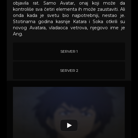
objavila rat. Samo Avatar, onaj koji može da
kontroliše sva četiri elementa ih može zaustaviti. Ali
onda kada je svetu bio najpotrebniji, nestao je.
Stotinama godina kasnije Katara i Soka otkrili su
novog Avatara, vladaoca vetrova, njegovo ime je
Ang.
SERVER 1
SERVER 2