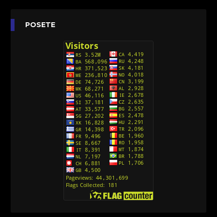
Agent 203 (Sinhronizovano na Srpski)
[26]
Anatane: Saving the Children of Okura
POSETE
(Sinhronizovano na Srpski)
[26]
Avanture Kida Opasnost (Sinhronizovano na
Srpski)
[10]
Action Man (Sinhronizovano na Hrvatski)
[26]
Action Man (2000) Sinhronizovano na Hrvatski
[26]
Andjeoski Prijatelji (Sinhronizovano na Srpski)
[52]
Ajkuca (Sharkdog) Sinhronizovano na Srpski
[40]
Alvin i veverice (Alvinnn!!! And the Chipmunks)
Sinhronizovano na Srpski
[182]