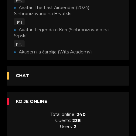
Avatar: The Last Airbender (2024)
Sinhronizovano na Hrvatski
[8]
Avatar: Legenda o Kori (Sinhronizovano na
Srpski)
[52]
Akademija čarolija (Wits Academy)
Sinhronizovano na Srpski
[20]
Avanture Maje i Marka (Sinhronizovano na
CHAT
Srpski)
[26]
Avanture šašave družine (Looney Tunes,2020)
KO JE ONLINE
Sinhronizovano na Srpski
[31]
Total online:
240
A.T.O.M. (Alpha Teens On Machines)
Guests:
238
Sinhronizovano na Hrvatski
Users:
2
[26]