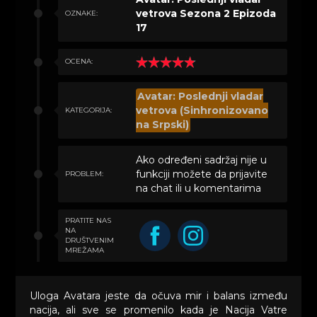
vetrova Sezona 2 Epizoda
OZNAKE:
17
OCENA:
Avatar: Poslednji vladar
vetrova (Sinhronizovano
KATEGORIJA:
na Srpski)
Ako određeni sadržaj nije u
funkciji možete da prijavite
PROBLEM:
na chat ili u komentarima
PRATITE NAS
NA
DRUŠTVENIM
MREŽAMA
Uloga Avatara jeste da očuva mir i balans između
nacija, ali sve se promenilo kada je Nacija Vatre