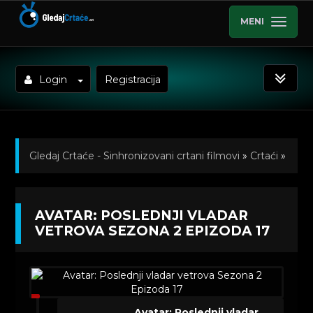
MENI
Login
Registracija
Gledaj Crtaće - Sinhronizovani crtani filmovi
»
Crtaći
»
Avatar: Poslednji vladar vetrova (Sinhronizovano na
AVATAR: POSLEDNJI VLADAR
Srpski)
»
Kratkometrazni crtani filmovi
» Avatar:
VETROVA SEZONA 2 EPIZODA 17
Poslednji vladar vetrova Sezona 2 Epizoda 17
Avatar: Poslednji vladar