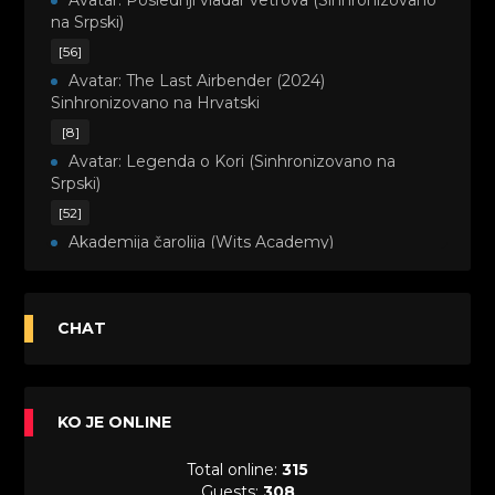
Avatar: Poslednji vladar vetrova (Sinhronizovano
na Srpski)
[56]
Avatar: The Last Airbender (2024)
Sinhronizovano na Hrvatski
[8]
Avatar: Legenda o Kori (Sinhronizovano na
Srpski)
[52]
Akademija čarolija (Wits Academy)
Sinhronizovano na Srpski
[20]
Avanture Maje i Marka (Sinhronizovano na
CHAT
Srpski)
[26]
Avanture šašave družine (Looney Tunes,2020)
KO JE ONLINE
Sinhronizovano na Srpski
[31]
Total online:
315
A.T.O.M. (Alpha Teens On Machines)
Guests:
308