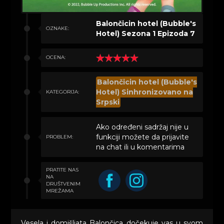
Balončicin hotel (Bubble's
OZNAKE:
Hotel) Sezona 1 Epizoda 7
OCENA:
Balončicin hotel (Bubble's
Hotel) Sinhronizovano na
KATEGORIJA:
Srpski
Ako određeni sadržaj nije u
funkciji možete da prijavite
PROBLEM:
na chat ili u komentarima
PRATITE NAS
NA
DRUŠTVENIM
MREŽAMA
Vesela i domišljata Balončica dočekuje vas u svom