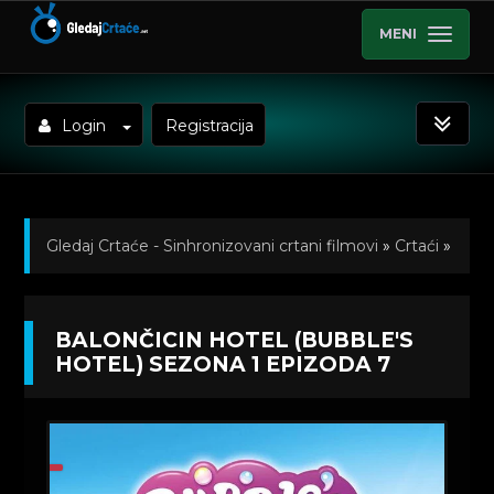
MENI
Login
Registracija
Gledaj Crtaće - Sinhronizovani crtani filmovi
»
Crtaći
»
Balončicin hotel (Bubble's Hotel) Sinhronizovano na
BALONČICIN HOTEL (BUBBLE'S
Srpski
»
Kratkometrazni crtani filmovi
» Balončicin
HOTEL) SEZONA 1 EPIZODA 7
hotel (Bubble's Hotel) Sezona 1 Epizoda 7