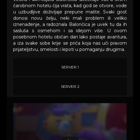
čarobnom hotelu čija vrata, kad god se otvore, vode
u uzbudljive doživljaje prepune mašte. Svaki gost
donosi novu želju, neki mali problem ili veliko
iznenađenje, a radoznala Balončica je uvek tu da ih
sasluša s osmehom i sa idejom više. U ovom
posebnom hotelu običan dan lako postaje avantura,
a iza svake sobe krije se priča koja nas uči pravom
prijateljstvu, smelosti i lepoti u pomaganju drugima.
SERVER 1
SERVER 2