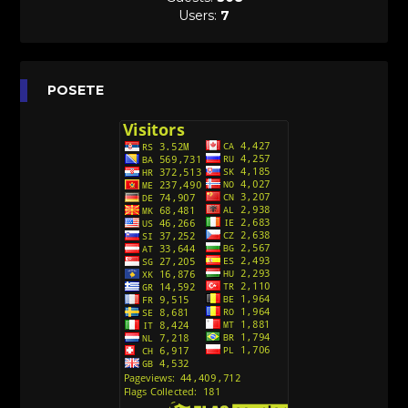
Sinhronizovano na Hrvatski
Users:
7
[26]
Agent 203 (Sinhronizovano na Srpski)
[26]
Anatane: Saving the Children of Okura
POSETE
(Sinhronizovano na Srpski)
[26]
Avanture Kida Opasnost (Sinhronizovano na
Srpski)
[10]
Action Man (Sinhronizovano na Hrvatski)
[26]
Action Man (2000) Sinhronizovano na Hrvatski
[26]
Andjeoski Prijatelji (Sinhronizovano na Srpski)
[52]
Ajkuca (Sharkdog) Sinhronizovano na Srpski
[40]
Alvin i veverice (Alvinnn!!! And the Chipmunks)