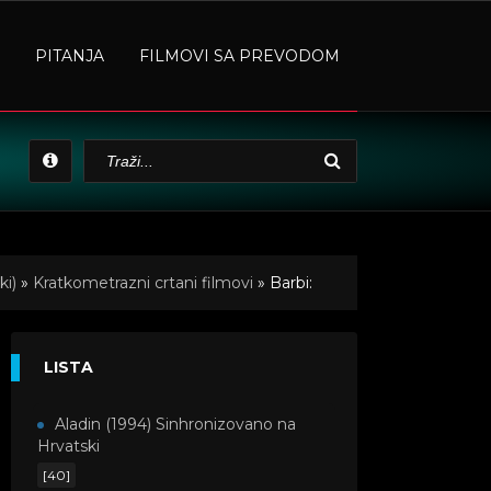
PITANJA
FILMOVI SA PREVODOM
ki)
»
Kratkometrazni crtani filmovi
» Barbi:
LISTA
Aladin (1994) Sinhronizovano na
Hrvatski
[40]