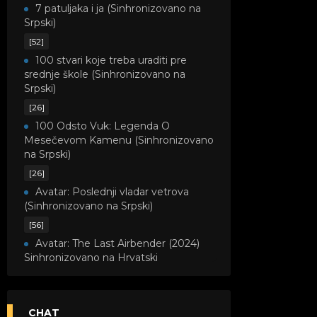
7 patuljaka i ja (Sinhronizovano na
Srpski)
[52]
100 stvari koje treba uraditi pre
srednje škole (Sinhronizovano na
Srpski)
[26]
100 Odsto Vuk: Legenda O
Mesečevom Kamenu (Sinhronizovano
na Srpski)
[26]
Avatar: Poslednji vladar vetrova
(Sinhronizovano na Srpski)
[56]
Avatar: The Last Airbender (2024)
Sinhronizovano na Hrvatski
[8]
Avatar: Legenda o Kori
(Sinhronizovano na Srpski)
CHAT