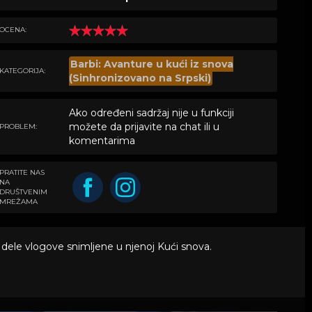
OCENA:
Barbi: Avanture u kući iz snova
KATEGORIJA:
(Sinhronizovano na Srpski)
Ako određeni sadržaj nije u funkciji
možete da prijavite na chat ili u
PROBLEM:
komentarima
PRATITE NAS
NA
DRUŠTVENIM
MREŽAMA
en dele vlogove snimljene u njenoj Kući snova.