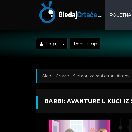
POČETNA
Login
Registracija
Gledaj Crtaće - Sinhronizovani crtani filmovi
Avanture u kući iz snova Sezona 1 Epizoda 1
BARBI: AVANTURE U KUĆI IZ