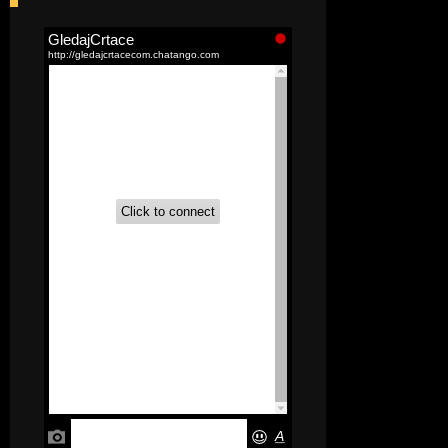
[52]
Akademija čarolija (Wits Academy)
Sinhronizovano na Srpski
[20]
Avanture Maje i Marka
(Sinhronizovano na Srpski)
[26]
Avanture šašave družine (Looney
Tunes,2020) Sinhronizovano na Srpski
[31]
A.T.O.M. (Alpha Teens On Machines)
Sinhronizovano na Hrvatski
[26]
Agent 203 (Sinhronizovano na
Srpski)
[26]
Anatane: Saving the Children of
Okura (Sinhronizovano na Srpski)