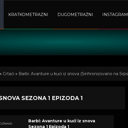
KRATKOMETRAZNI
DUGOMETRAŽNI
INSTAGRAM
»
Crtaći
»
Barbi: Avanture u kući iz snova (Sinhronizovano na Srps
 SNOVA SEZONA 1 EPIZODA 1
Barbi: Avanture u kući iz snova
OZNAKE:
Sezona 1 Epizoda 1