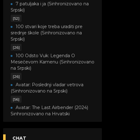
7 patuljaka i ja (Sinhronizovano na
Srpski)
[52]
100 stvari koje treba uraditi pre
srednje škole (Sinhronizovano na
Srpski)
[26]
100 Odsto Vuk: Legenda O
Mesečevom Kamenu (Sinhronizovano
na Srpski)
[26]
Avatar: Poslednji vladar vetrova
(Sinhronizovano na Srpski)
[56]
Avatar: The Last Airbender (2024)
Sinhronizovano na Hrvatski
[8]
Avatar: Legenda o Kori
(Sinhronizovano na Srpski)
CHAT