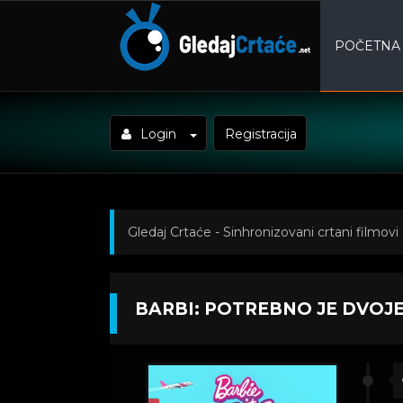
POČETNA
Login
Registracija
Gledaj Crtaće - Sinhronizovani crtani filmovi
je dvoje Epizoda 22
BARBI: POTREBNO JE DVOJE