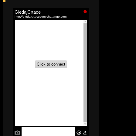
[52]
Akademija čarolija (Wits Academy)
Sinhronizovano na Srpski
[20]
Avanture Maje i Marka
(Sinhronizovano na Srpski)
[26]
Avanture šašave družine (Looney
Tunes,2020) Sinhronizovano na Srpski
[31]
A.T.O.M. (Alpha Teens On Machines)
Sinhronizovano na Hrvatski
[26]
Agent 203 (Sinhronizovano na
Srpski)
[26]
Anatane: Saving the Children of
Okura (Sinhronizovano na Srpski)