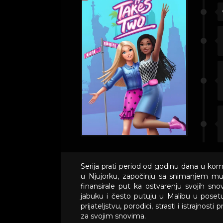
Serija prati period od godinu dana u kom
u Njujorku, započinju sa snimanjem mu
finansirale put ka ostvarenju svojih sn
jabuku i često putuju u Malibu u posetu 
prijateljstvu, porodici, strasti i istrajnost
za svojim snovima.