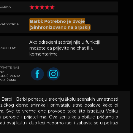
OCENA:
Barbi: Potrebno je dvoje
KATEGORIJA:
(Sinhronizovano na Srpski)
Ako određeni sadržaj nije u funkciji
možete da prijavite na chat ili u
PROBLEM:
komentarima
PRATITE NAS
NA
DRUŠTVENIM
MREŽAMA
 Barbi i Barbi pohađaju srednju školu scenskih umetnosti
zičkog demo snimka i prihvataju sitne poslove kako bi
ova. Sve to vreme one provode tako što istražuju Veliku
porodici i prijateljima. Ova serija koja obiluje pričama o
i prati ovaj kultni duo koji naporno radi i zabavlja se u potrazi