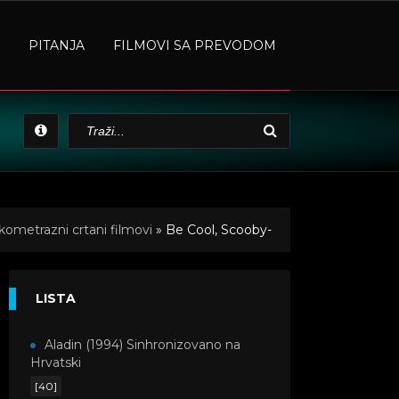
PITANJA
FILMOVI SA PREVODOM
kometrazni crtani filmovi
» Be Cool, Scooby-
LISTA
Aladin (1994) Sinhronizovano na
Hrvatski
[40]