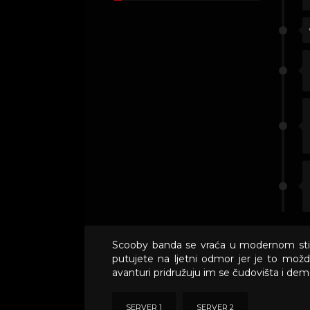
Scooby banda se vraća u modernom stilu
putujete na ljetni odmor jer je to možda
avanturi pridružuju im se čudovišta i de
SERVER 1
SERVER 2