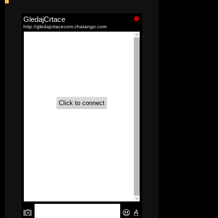
[52]
Akademija čarolija (Wits Academy)
Sinhronizovano na Srpski
[20]
Avanture Maje i Marka
(Sinhronizovano na Srpski)
[26]
Avanture šašave družine (Looney
Tunes,2020) Sinhronizovano na Srpski
[31]
A.T.O.M. (Alpha Teens On Machines)
Sinhronizovano na Hrvatski
[26]
Agent 203 (Sinhronizovano na
Srpski)
[26]
Anatane: Saving the Children of
Okura (Sinhronizovano na Srpski)