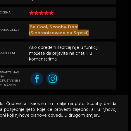
OCENA:
Be Cool, Scooby-Doo!
KATEGORIJA:
(Sinhronizovano na Srpski)
Ako određeni sadržaj nije u funkciji
možete da prijavite na chat ili u
PROBLEM:
komentarima
PRATITE NAS
NA
DRUŠTVENIM
MREŽAMA
! Čudovišta i kaos su im i dalje na putu. Scooby banda
 posljednje ljeto koje će provesti zajedno, ali u njhovoj
moni koji njihove planove odvedu u drugom smjeru