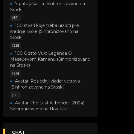
7 patuljaka i ja (Sinhronizovano na
Srpski)
[52]
100 stvari koje treba uraditi pre
srednje škole (Sinhronizovano na
Srpski)
[26]
100 Odsto Vuk: Legenda O
Mesečevom Kamenu (Sinhronizovano
na Srpski)
[26]
Avatar: Poslednji vladar vetrova
(Sinhronizovano na Srpski)
[56]
Avatar: The Last Airbender (2024)
Sinhronizovano na Hrvatski
[8]
Avatar: Legenda o Kori
(Sinhronizovano na Srpski)
CHAT