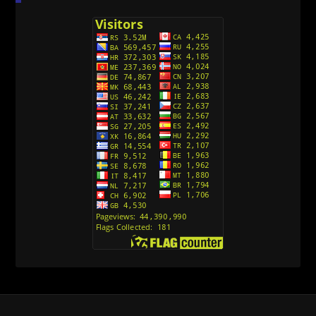
(Sinhronizovano na Srpski)
[26]
Avanture Kida Opasnost (Sinhronizovano na
Srpski)
[10]
Action Man (Sinhronizovano na Hrvatski)
[26]
Action Man (2000) Sinhronizovano na Hrvatski
[26]
Andjeoski Prijatelji (Sinhronizovano na Srpski)
[52]
Ajkuca (Sharkdog) Sinhronizovano na Srpski
[40]
Alvin i veverice (Alvinnn!!! And the Chipmunks)
Sinhronizovano na Srpski
[182]
Alisa i Luis (Sinhronizovano na Srpski)
[104]
Avanture Mačka u čizmama (Sinhronizovano na
Srpski)