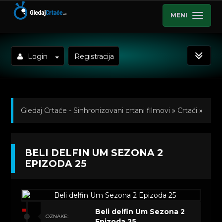
MENI
Login
Registracija
Gledaj Crtaće - Sinhronizovani crtani filmovi
»
Crtaći
»
Beli delfin Um (Sinhronizovano na Srpski)
»
BELI DELFIN UM SEZONA 2
Kratkometrazni crtani filmovi
» Beli delfin Um Sezona
EPIZODA 25
2 Epizoda 25
Beli delfin Um Sezona 2
OZNAKE:
Epizoda 25