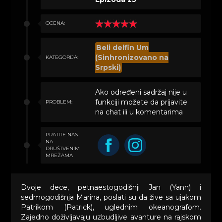
OCENA:
Beli delfin Um
(Sinhronizovano na
KATEGORIJA:
Srpski)
Ako određeni sadržaj nije u
funkciji možete da prijavite
PROBLEM:
na chat ili u komentarima
PRATITE NAS
NA
DRUŠTVENIM
MREŽAMA
Dvoje dece, petnaestogodišnji Jan (Yann) i
sedmogodišnja Marina, poslati su da žive sa ujakom
Patrikom (Patrick), uglednim okeanografom.
Zajedno doživljavaju uzbudljive avanture na rajskom