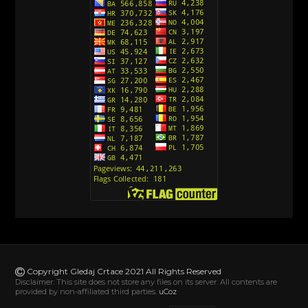
Srpski)
[10]
Action Man (Sinhronizovano na Hrvatski)
[26]
Action Man (2000) Sinhronizovano na Hrvatski
[26]
Andjeoski Prijatelji (Sinhronizovano na Srpski)
[52]
Ajkuca (Sharkdog) Sinhronizovano na Srpski
[40]
Alvin i veverice (Alvinnn!!! And the Chipmunks)
Sinhronizovano na Srpski
[182]
Alisa i Luis (Sinhronizovano na Srpski)
[104]
Avanture Mačka u čizmama (Sinhronizovano na
Srpski)
Copyright Gledaj Crtace 2021 All Rights Reserved
[78]
Disclaimer: This site does not store any files on its server. All contents are
provided by non-affiliated third parties.
uCoz
Abominable The Invisible (2022) Sinhronizovano