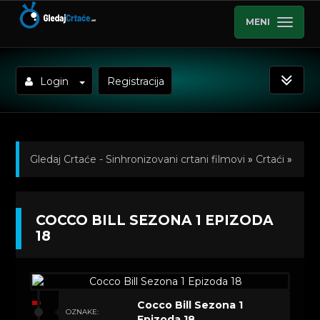
MENI
Login
Registracija
Gledaj Crtaće - Sinhronizovani crtani filmovi
»
Crtaći
»
Cocco Bill (Sinhronizovano na Hrvatski)
»
COCCO BILL SEZONA 1 EPIZODA
Kratkometrazni crtani filmovi
» Cocco Bill Sezona 1
18
Epizoda 18
Cocco Bill Sezona 1
OZNAKE:
Epizoda 18