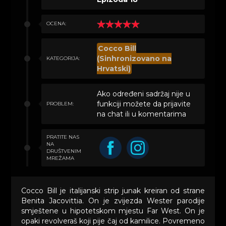
OCENA:
Cocco Bill
(Sinhronizovano na
KATEGORIJA:
Hrvatski)
Ako određeni sadržaj nije u
funkciji možete da prijavite
PROBLEM:
na chat ili u komentarima
PRATITE NAS
NA
DRUŠTVENIM
MREŽAMA
Cocco Bill je italijanski strip junak kreiran od strane
Benita Jacovittia. On je zvijezda Wester parodije
smještene u hipotetskom mjestu Far West. On je
opaki revolveraš koji pije čaj od kamilice. Povremeno