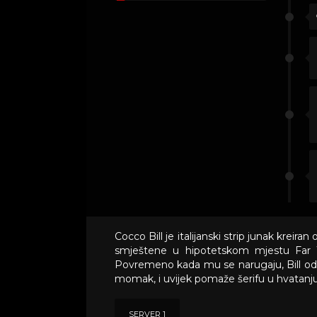
Cocco Bill je italijanski strip junak kreir
smještene u hipotetskom mjestu Far We
Povremeno kada mu se narugaju, Bill odg
momak, i uvijek pomaže šerifu u hvatanju
SERVER 1