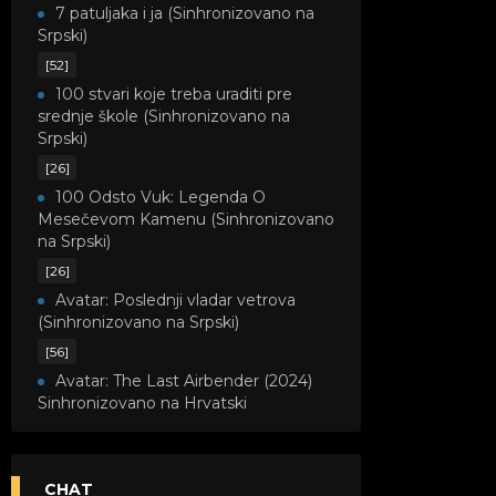
7 patuljaka i ja (Sinhronizovano na
Srpski)
[52]
100 stvari koje treba uraditi pre
srednje škole (Sinhronizovano na
Srpski)
[26]
100 Odsto Vuk: Legenda O
Mesečevom Kamenu (Sinhronizovano
na Srpski)
[26]
Avatar: Poslednji vladar vetrova
(Sinhronizovano na Srpski)
[56]
Avatar: The Last Airbender (2024)
Sinhronizovano na Hrvatski
[8]
Avatar: Legenda o Kori
(Sinhronizovano na Srpski)
CHAT