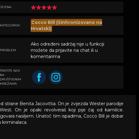
OCENA:
Cocco Bill (Sinhronizovano na
KATEGORIJA:
Hrvatski)
Ako određeni sadržaj nije u funkciji
možete da prijavite na chat ili u
PROBLEM:
komentarima
PRATITE NAS
NA
DRUŠTVENIM
MREŽAMA
an od strane Benita Jacovittia. On je zvijezda Wester parodije
st. On je opaki revolveraš koji pije čaj od kamilice.
ovara nasiljem. Unatoč tim ispadima, Cocco Bill je dobar
 kriminalaca.