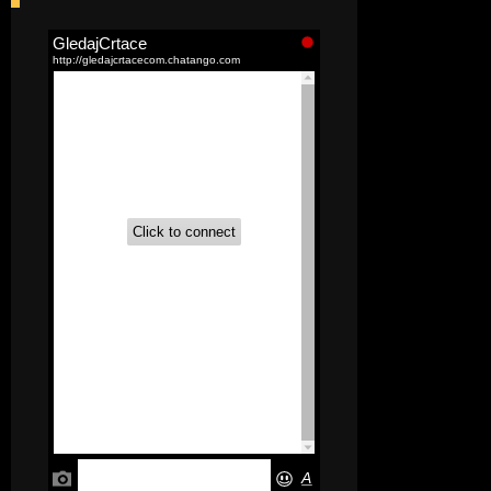
[52]
Akademija čarolija (Wits Academy)
Sinhronizovano na Srpski
[20]
Avanture Maje i Marka
(Sinhronizovano na Srpski)
[26]
Avanture šašave družine (Looney
Tunes,2020) Sinhronizovano na Srpski
[31]
A.T.O.M. (Alpha Teens On Machines)
Sinhronizovano na Hrvatski
[26]
Agent 203 (Sinhronizovano na
Srpski)
[26]
Anatane: Saving the Children of
Okura (Sinhronizovano na Srpski)