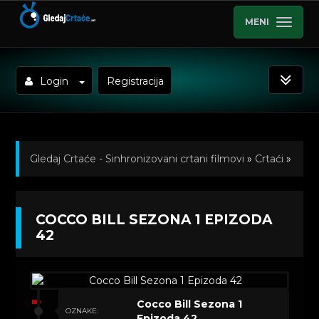
MENI
Login
Registracija
Gledaj Crtaće - Sinhronizovani crtani filmovi
»
Crtaći
»
Cocco Bill (Sinhronizovano na Hrvatski)
»
COCCO BILL SEZONA 1 EPIZODA
Kratkometrazni crtani filmovi
» Cocco Bill Sezona 1
42
Epizoda 42
Cocco Bill Sezona 1
OZNAKE:
Epizoda 42