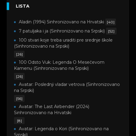
LISTA
Aladin (1994) Sinhronizovano na Hrvatski
[40]
7 patuljaka i ja (Sinhronizovano na Srpski)
[52]
100 stvari koje treba uraditi pre srednje škole
(Sinhronizovano na Srpski)
[26]
100 Odsto Vuk: Legenda O Mesečevom
Kamenu (Sinhronizovano na Srpski)
[26]
Avatar: Poslednji vladar vetrova (Sinhronizovano
na Srpski)
[56]
Avatar: The Last Airbender (2024)
Sinhronizovano na Hrvatski
[8]
Avatar: Legenda o Kori (Sinhronizovano na
Srpski)