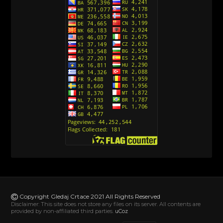
Srpski)
[10]
Action Man (Sinhronizovano na Hrvatski)
[26]
Action Man (2000) Sinhronizovano na Hrvatski
[26]
Andjeoski Prijatelji (Sinhronizovano na Srpski)
[52]
Ajkuca (Sharkdog) Sinhronizovano na Srpski
[40]
Alvin i veverice (Alvinnn!!! And the Chipmunks)
Sinhronizovano na Srpski
[182]
Alisa i Luis (Sinhronizovano na Srpski)
[104]
Avanture Mačka u čizmama (Sinhronizovano na
Srpski)
Copyright Gledaj Crtace 2021 All Rights Reserved
[78]
Disclaimer: This site does not store any files on its server. All contents are
provided by non-affiliated third parties.
uCoz
Abominable The Invisible (2022) Sinhronizovano