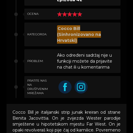
OCENA:
Cocco Bill
(Sinhronizovano na
KATEGORIJA:
Hrvatski)
Ako određeni sadržaj nije u
funkciji možete da prijavite
PROBLEM:
na chat ili u komentarima
PRATITE NAS
NA
DRUŠTVENIM
MREŽAMA
Cocco Bill je italijanski strip junak kreiran od strane
Benita Jacovittia. On je zvijezda Wester parodije
smještene u hipotetskom mjestu Far West. On je
opaki revolveraš koji pije čaj od kamilice. Povremeno