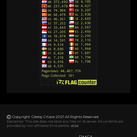
Srpski)
[10]
Action Man (Sinhronizovano na Hrvatski)
[26]
Action Man (2000) Sinhronizovano na Hrvatski
[26]
Andjeoski Prijatelji (Sinhronizovano na Srpski)
[52]
Ajkuca (Sharkdog) Sinhronizovano na Srpski
[40]
Alvin i veverice (Alvinnn!!! And the Chipmunks)
Sinhronizovano na Srpski
[182]
Alisa i Luis (Sinhronizovano na Srpski)
[104]
Avanture Mačka u čizmama (Sinhronizovano na
Srpski)
Copyright Gledaj Crtace 2021 All Rights Reserved
[78]
Disclaimer: This site does not store any files on its server. All contents are
provided by non-affiliated third parties.
uCoz
Abominable The Invisible (2022) Sinhronizovano
na Srpski