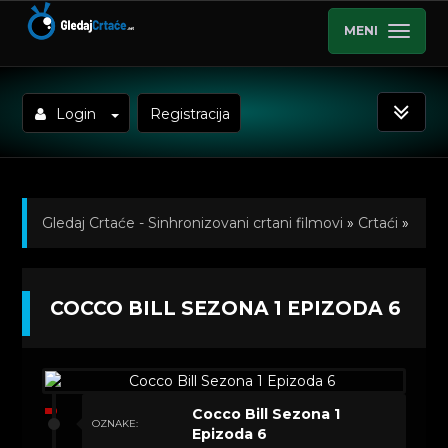
MENI
Login
Registracija
Gledaj Crtaće - Sinhronizovani crtani filmovi
»
Crtaći
»
Cocco Bill (Sinhronizovano na Hrvatski)
»
COCCO BILL SEZONA 1 EPIZODA 6
Kratkometrazni crtani filmovi
» Cocco Bill Sezona 1
Epizoda 6
Cocco Bill Sezona 1
OZNAKE:
Epizoda 6