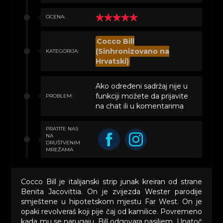
OCENA:
Cocco Bill
(Sinhronizovano na
KATEGORIJA:
Hrvatski)
Ako određeni sadržaj nije u
funkciji možete da prijavite
PROBLEM:
na chat ili u komentarima
PRATITE NAS
NA
DRUŠTVENIM
MREŽAMA
Cocco Bill je italijanski strip junak kreiran od strane
Benita Jacovittia. On je zvijezda Wester parodije
smještene u hipotetskom mjestu Far West. On je
opaki revolveraš koji pije čaj od kamilice. Povremeno
kada mu se narugaju, Bill odgovara nasiljem. Unatoč