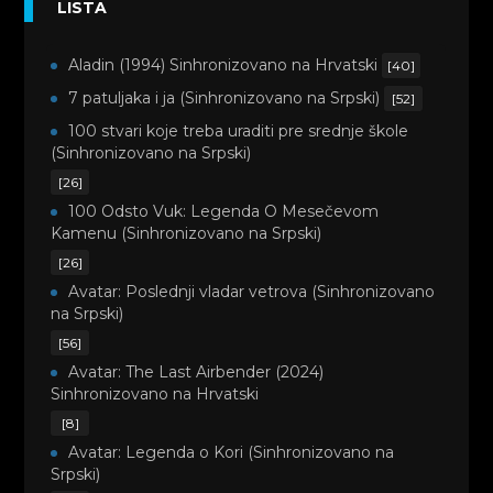
LISTA
Aladin (1994) Sinhronizovano na Hrvatski
[40]
7 patuljaka i ja (Sinhronizovano na Srpski)
[52]
100 stvari koje treba uraditi pre srednje škole
(Sinhronizovano na Srpski)
[26]
100 Odsto Vuk: Legenda O Mesečevom
Kamenu (Sinhronizovano na Srpski)
[26]
Avatar: Poslednji vladar vetrova (Sinhronizovano
na Srpski)
[56]
Avatar: The Last Airbender (2024)
Sinhronizovano na Hrvatski
[8]
Avatar: Legenda o Kori (Sinhronizovano na
Srpski)