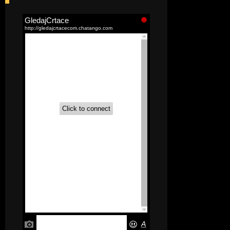
[52]
Akademija čarolija (Wits Academy)
Sinhronizovano na Srpski
[20]
Avanture Maje i Marka
(Sinhronizovano na Srpski)
[26]
Avanture šašave družine (Looney
Tunes,2020) Sinhronizovano na Srpski
[31]
A.T.O.M. (Alpha Teens On Machines)
Sinhronizovano na Hrvatski
[26]
Agent 203 (Sinhronizovano na
Srpski)
[26]
Anatane: Saving the Children of
Okura (Sinhronizovano na Srpski)