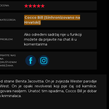
OCENA:
Cocco Bill (Sinhronizovano na
KATEGORIJA:
Hrvatski)
Ako određeni sadržaj nije u funkciji
možete da prijavite na chat ili u
PROBLEM:
komentarima
PRATITE NAS
NA
DRUŠTVENIM
MREŽAMA
an od strane Benita Jacovittia. On je zvijezda Wester parodije
st. On je opaki revolveraš koji pije čaj od kamilice.
ovara nasiljem. Unatoč tim ispadima, Cocco Bill je dobar
 kriminalaca.