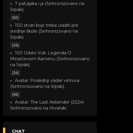
7 patuljaka i ja (Sinhronizovano na
Srpski)
[52]
100 stvari koje treba uraditi pre
srednje škole (Sinhronizovano na
Srpski)
[26]
100 Odsto Vuk: Legenda O
Mesečevom Kamenu (Sinhronizovano
na Srpski)
[26]
Avatar: Poslednji vladar vetrova
(Sinhronizovano na Srpski)
[56]
Avatar: The Last Airbender (2024)
Sinhronizovano na Hrvatski
[8]
Avatar: Legenda o Kori
(Sinhronizovano na Srpski)
CHAT