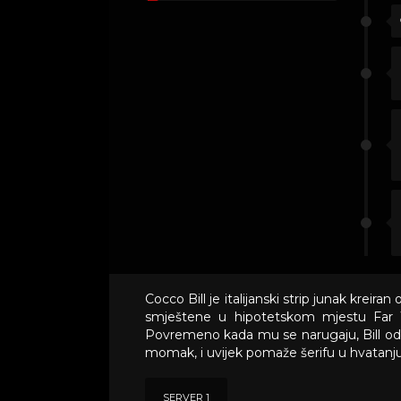
Cocco Bill je italijanski strip junak kreir
smještene u hipotetskom mjestu Far We
Povremeno kada mu se narugaju, Bill odg
momak, i uvijek pomaže šerifu u hvatanju
SERVER 1