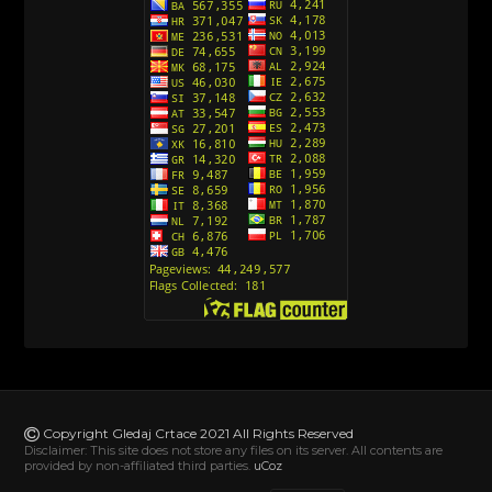
Srpski)
[10]
Action Man (Sinhronizovano na Hrvatski)
[26]
Action Man (2000) Sinhronizovano na Hrvatski
[26]
Andjeoski Prijatelji (Sinhronizovano na Srpski)
[52]
Ajkuca (Sharkdog) Sinhronizovano na Srpski
[40]
Alvin i veverice (Alvinnn!!! And the Chipmunks)
Sinhronizovano na Srpski
[182]
Alisa i Luis (Sinhronizovano na Srpski)
[104]
Avanture Mačka u čizmama (Sinhronizovano na
Srpski)
Copyright Gledaj Crtace 2021 All Rights Reserved
[78]
Disclaimer: This site does not store any files on its server. All contents are
provided by non-affiliated third parties.
uCoz
Abominable The Invisible (2022) Sinhronizovano