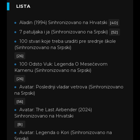
LISTA
Aladin (1994) Sinhronizovano na Hrvatski
[40]
7 patuljaka i ja (Sinhronizovano na Srpski)
[52]
100 stvari koje treba uraditi pre srednje škole
(Sinhronizovano na Srpski)
[26]
100 Odsto Vuk: Legenda O Mesečevom
Kamenu (Sinhronizovano na Srpski)
[26]
Avatar: Poslednji vladar vetrova (Sinhronizovano
na Srpski)
[56]
Avatar: The Last Airbender (2024)
Sinhronizovano na Hrvatski
[8]
Avatar: Legenda o Kori (Sinhronizovano na
Srpski)