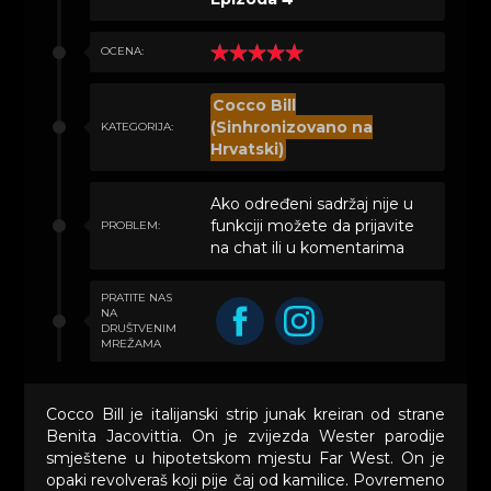
OCENA:
Cocco Bill
(Sinhronizovano na
KATEGORIJA:
Hrvatski)
Ako određeni sadržaj nije u
funkciji možete da prijavite
PROBLEM:
na chat ili u komentarima
PRATITE NAS
NA
DRUŠTVENIM
MREŽAMA
Cocco Bill je italijanski strip junak kreiran od strane
Benita Jacovittia. On je zvijezda Wester parodije
smještene u hipotetskom mjestu Far West. On je
opaki revolveraš koji pije čaj od kamilice. Povremeno