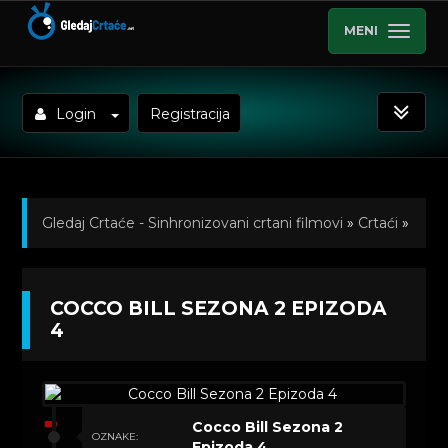
MENI
Login
Registracija
Gledaj Crtaće - Sinhronizovani crtani filmovi
»
Crtaći
»
Cocco Bill (Sinhronizovano na Hrvatski)
»
COCCO BILL SEZONA 2 EPIZODA
Kratkometrazni crtani filmovi
» Cocco Bill Sezona 2
4
Epizoda 4
Cocco Bill Sezona 2
OZNAKE:
Epizoda 4