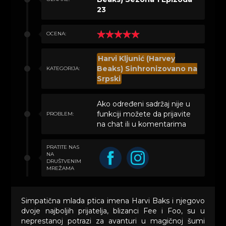
23
OCENA:
Harvi Kljunić (Harvey
Beaks) Sinhronizovano na
KATEGORIJA:
Srpski
Ako određeni sadržaj nije u
funkciji možete da prijavite
PROBLEM:
na chat ili u komentarima
PRATITE NAS
NA
DRUŠTVENIM
MREŽAMA
Simpatična mlada ptica imena Harvi Baks i njegovo
dvoje najboljih prijatelja, blizanci Fee i Foo, su u
neprestanoj potrazi za avanturi u magičnoj šumi