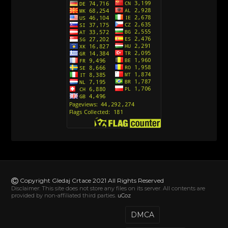
[10]
Action Man (Sinhronizovano na Hrvatski)
[26]
Action Man (2000) Sinhronizovano na Hrvatski
[26]
Andjeoski Prijatelji (Sinhronizovano na Srpski)
[52]
Ajkuca (Sharkdog) Sinhronizovano na Srpski
[40]
Alvin i veverice (Alvinnn!!! And the Chipmunks)
Sinhronizovano na Srpski
[182]
Alisa i Luis (Sinhronizovano na Srpski)
[104]
Avanture Mačka u čizmama (Sinhronizovano na
Srpski)
Copyright Gledaj Crtace 2021 All Rights Reserved
[78]
Disclaimer: This site does not store any files on its server. All contents are
provided by non-affiliated third parties.
uCoz
Abominable The Invisible (2022) Sinhronizovano
na Srpski
DMCA
[20]