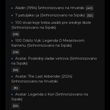
Aladin (1994) Sinhronizovano na Hrvatski
[40]
7 patuljaka i ja (Sinhronizovano na Srpski)
[52]
100 stvari koje treba uraditi pre srednje škole
(Sinhronizovano na Srpski)
[26]
100 Odsto Vuk: Legenda O Mesečevom
Kamenu (Sinhronizovano na Srpski)
[26]
Avatar: Poslednji vladar vetrova (Sinhronizovano
na Srpski)
[56]
Avatar: The Last Airbender (2024)
Sinhronizovano na Hrvatski
[8]
Avatar: Legenda o Kori (Sinhronizovano na
Srpski)
[52]