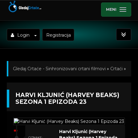
MENI
Login
Registracija
Gledaj Crtaće - Sinhronizovani crtani filmovi
»
Crtaći
»
Harvi Kljunić (Harvey Beaks) Sinhronizovano na Srpski
HARVI KLJUNIĆ (HARVEY BEAKS)
»
Kratkometrazni crtani filmovi
» Harvi Kljunić (Harvey
SEZONA 1 EPIZODA 23
Beaks) Sezona 1 Epizoda 23
Harvi Kljunić (Harvey
Beaks) Sezona 1 Epizoda
OZNAKE: