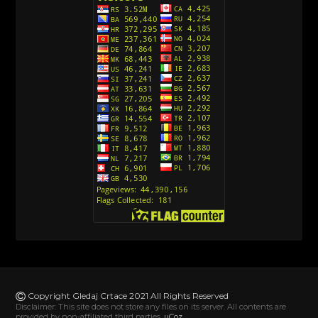
Avanture Kida Opasnost (Sinhronizovano na
Srpski)
[10]
Action Man (Sinhronizovano na Hrvatski)
[26]
Action Man (2000) Sinhronizovano na Hrvatski
[26]
Andjeoski Prijatelji (Sinhronizovano na Srpski)
[52]
Ajkuca (Sharkdog) Sinhronizovano na Srpski
[40]
Alvin i veverice (Alvinnn!!! And the Chipmunks)
Sinhronizovano na Srpski
[182]
Alisa i Luis (Sinhronizovano na Srpski)
[104]
Avanture Mačka u čizmama (Sinhronizovano na
Srpski)
Copyright Gledaj Crtace 2021 All Rights Reserved
[78]
Disclaimer: This site does not store any files on its server. All contents are
provided by non-affiliated third parties.
uCoz