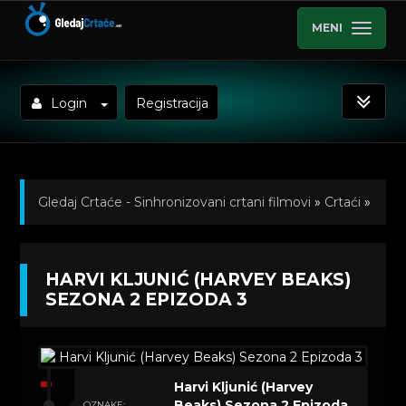
MENI
Login
Registracija
Gledaj Crtaće - Sinhronizovani crtani filmovi
»
Crtaći
»
Harvi Kljunić (Harvey Beaks) Sinhronizovano na Srpski
HARVI KLJUNIĆ (HARVEY BEAKS)
»
Kratkometrazni crtani filmovi
» Harvi Kljunić (Harvey
SEZONA 2 EPIZODA 3
Beaks) Sezona 2 Epizoda 3
Harvi Kljunić (Harvey
Beaks) Sezona 2 Epizoda
OZNAKE: