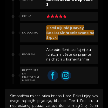
3
OCENA:
Harvi Kljunić (Harvey
Beaks) Sinhronizovano na
KATEGORIJA:
Srpski
Ako određeni sadržaj nije u
funkciji možete da prijavite
PROBLEM:
na chat ili u komentarima
PRATITE NAS
NA
DRUŠTVENIM
MREŽAMA
Simpatična mlada ptica imena Harvi Baks i njegovo
dvoje najboljih prijatelja, blizanci Fee i Foo, su u
neprestanoj potrazi za avanturi u magičnoj šumi