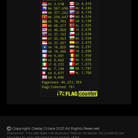
Avanture Kida Opasnost (Sinhronizovano na
Srpski)
[10]
Action Man (Sinhronizovano na Hrvatski)
[26]
Action Man (2000) Sinhronizovano na Hrvatski
[26]
Andjeoski Prijatelji (Sinhronizovano na Srpski)
[52]
Ajkuca (Sharkdog) Sinhronizovano na Srpski
[40]
Alvin i veverice (Alvinnn!!! And the Chipmunks)
Sinhronizovano na Srpski
[182]
Alisa i Luis (Sinhronizovano na Srpski)
[104]
Avanture Mačka u čizmama (Sinhronizovano na
Srpski)
Copyright Gledaj Crtace 2021 All Rights Reserved
[78]
Disclaimer: This site does not store any files on its server. All contents are
provided by non-affiliated third parties.
uCoz