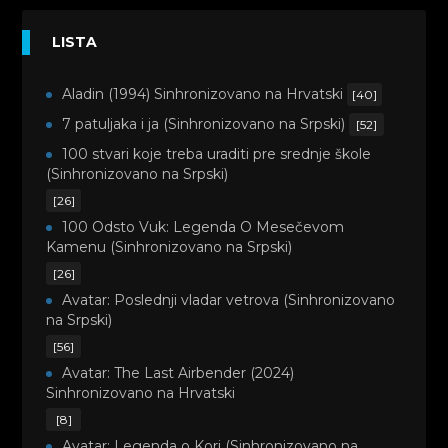
LISTA
Aladin (1994) Sinhronizovano na Hrvatski
[40]
7 patuljaka i ja (Sinhronizovano na Srpski)
[52]
100 stvari koje treba uraditi pre srednje škole
(Sinhronizovano na Srpski)
[26]
100 Odsto Vuk: Legenda O Mesečevom
Kamenu (Sinhronizovano na Srpski)
[26]
Avatar: Poslednji vladar vetrova (Sinhronizovano
na Srpski)
[56]
Avatar: The Last Airbender (2024)
Sinhronizovano na Hrvatski
[8]
Avatar: Legenda o Kori (Sinhronizovano na