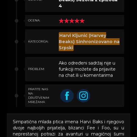
4
OCENA:
Harvi Kljunić (Harvey
Beaks) Sinhronizovano na
KATEGORIJA:
Srpski
Ako određeni sadržaj nije u
funkciji možete da prijavite
PROBLEM:
na chat ili u komentarima
PRATITE NAS
NA
DRUŠTVENIM
MREŽAMA
Simpatična mlada ptica imena Harvi Baks i njegovo
dvoje najboljih prijatelja, blizanci Fee i Foo, su u
neprestanoj potrazi za avanturi u magičnoj šumi