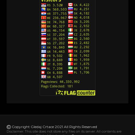
Avanture Kida Opasnost (Sinhronizovano na
Srpski)
[10]
Action Man (Sinhronizovano na Hrvatski)
[26]
Action Man (2000) Sinhronizovano na Hrvatski
[26]
Andjeoski Prijatelji (Sinhronizovano na Srpski)
[52]
Ajkuca (Sharkdog) Sinhronizovano na Srpski
[40]
Alvin i veverice (Alvinnn!!! And the Chipmunks)
Sinhronizovano na Srpski
[182]
Alisa i Luis (Sinhronizovano na Srpski)
[104]
Avanture Mačka u čizmama (Sinhronizovano na
Srpski)
Copyright Gledaj Crtace 2021 All Rights Reserved
[78]
Disclaimer: This site does not store any files on its server. All contents are