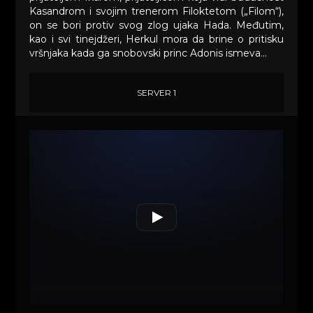
Kasandrom i svojim trenerom Filoktetom („Filom“),
on se bori protiv svog zlog ujaka Hada. Međutim,
kao i svi tinejdžeri, Herkul mora da brine o pritisku
vršnjaka kada ga snobovski princ Adonis ismeva...
SERVER 1