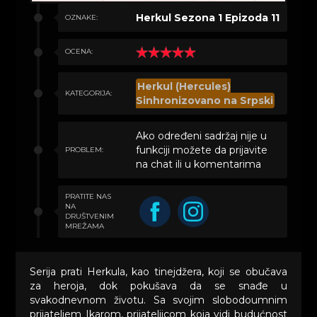
Herkul Sezona 1 Epizoda 11
OZNAKE:
OCENA:
Herkul (Hercules)
KATEGORIJA:
Sinhronizovano na Srpski
Ako određeni sadržaj nije u
funkciji možete da prijavite
PROBLEM:
na chat ili u komentarima
PRATITE NAS
NA
DRUŠTVENIM
MREŽAMA
Serija prati Herkula, kao tinejdžera, koji se obučava
za heroja, dok pokušava da se snađe u
svakodnevnom životu. Sa svojim slobodoumnim
prijateljem Ikarom, prijateljicom koja vidi budućnost