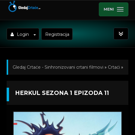
MENI
Login
Registracija
Gledaj Crtaće - Sinhronizovani crtani filmovi
»
Crtaći
»
Herkul (Hercules) Sinhronizovano na Srpski
»
HERKUL SEZONA 1 EPIZODA 11
Kratkometrazni crtani filmovi
» Herkul Sezona 1
Epizoda 11