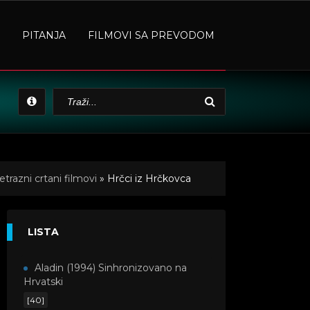
PITANJA
FILMOVI SA PREVODOM
trazni crtani filmovi
» Hrčci iz Hrčkovca
LISTA
Aladin (1994) Sinhronizovano na
Hrvatski
[40]