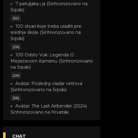
7 patuljaka i ja (Sinhronizovano na
Srpski)
[52]
100 stvari koje treba uraditi pre
srednje škole (Sinhronizovano na
Srpski)
[26]
100 Odsto Vuk: Legenda O
Mesečevom Kamenu (Sinhronizovano
na Srpski)
[26]
Avatar: Poslednji vladar vetrova
(Sinhronizovano na Srpski)
[56]
Avatar: The Last Airbender (2024)
Sinhronizovano na Hrvatski
[8]
Avatar: Legenda o Kori
(Sinhronizovano na Srpski)
CHAT