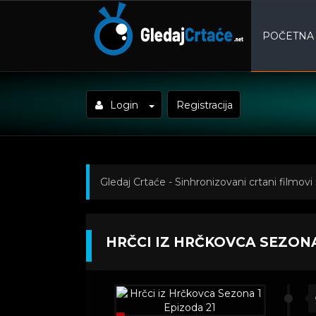
POČETNA
Login
Registracija
Gledaj Crtaće - Sinhronizovani crtani filmovi
Sezona 1 Epizoda 21
HRČCI IZ HRČKOVCA SEZONA