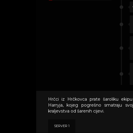
Hrčci iz Hrčkovca prate šaroliku ekipu
Harryja, kojeg pogrešno smatraju svo
kraljevstva od šarenih cijevi.
SERVER 1