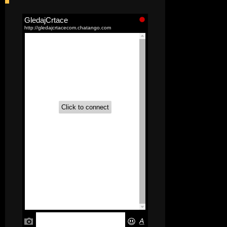
[52]
Akademija čarolija (Wits Academy)
Sinhronizovano na Srpski
[20]
Avanture Maje i Marka
(Sinhronizovano na Srpski)
[26]
Avanture šašave družine (Looney
Tunes,2020) Sinhronizovano na Srpski
[31]
A.T.O.M. (Alpha Teens On Machines)
Sinhronizovano na Hrvatski
[26]
Agent 203 (Sinhronizovano na
Srpski)
[26]
Anatane: Saving the Children of
Okura (Sinhronizovano na Srpski)