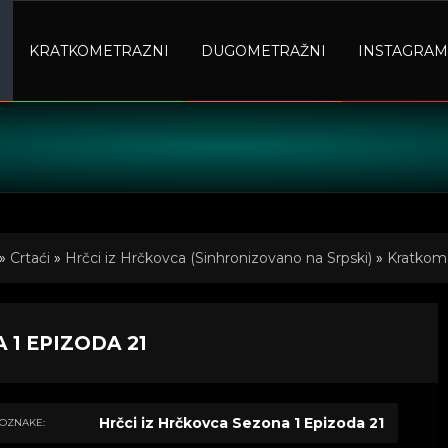
KRATKOMETRAZNI
DUGOMETRAŽNI
INSTAGRAM
»
Crtaći
»
Hrčci iz Hrčkovca (Sinhronizovano na Srpski)
»
Kratkome
 1 EPIZODA 21
Hrčci iz Hrčkovca Sezona 1 Epizoda 21
OZNAKE: