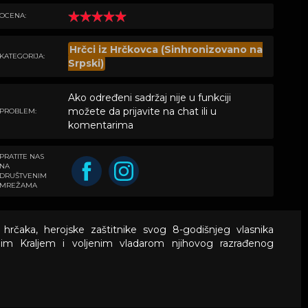
OCENA:
Hrčci iz Hrčkovca (Sinhronizovano na
KATEGORIJA:
Srpski)
Ako određeni sadržaj nije u funkciji
možete da prijavite na chat ili u
PROBLEM:
komentarima
PRATITE NAS
NA
DRUŠTVENIM
MREŽAMA
 hrčaka, herojske zaštitnike svog 8-godišnjeg vlasnika
jim Kraljem i voljenim vladarom njihovog razrađenog