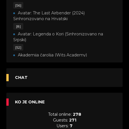
[56]
Avatar: The Last Airbender (2024)
Sinhronizovano na Hrvatski
[8]
Avatar: Legenda o Kori (Sinhronizovano na
Srpski)
[52]
Akademija čarolija (Wits Academy)
Sinhronizovano na Srpski
[20]
Avanture Maje i Marka (Sinhronizovano na
CHAT
Srpski)
[26]
Avanture šašave družine (Looney Tunes,2020)
KO JE ONLINE
Sinhronizovano na Srpski
[31]
Total online:
278
A.T.O.M. (Alpha Teens On Machines)
Guests:
271
Sinhronizovano na Hrvatski
Users:
7