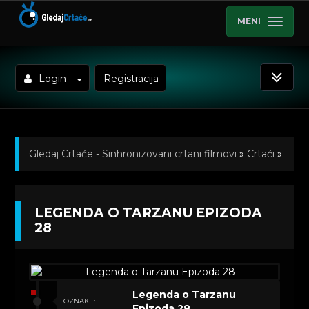
MENI
Login
Registracija
Gledaj Crtaće - Sinhronizovani crtani filmovi
»
Crtaći
»
Legenda o Tarzanu (Sinhronizovano na Srpski)
»
LEGENDA O TARZANU EPIZODA
Kratkometrazni crtani filmovi
» Legenda o Tarzanu
28
Epizoda 28
Legenda o Tarzanu
OZNAKE:
Epizoda 28