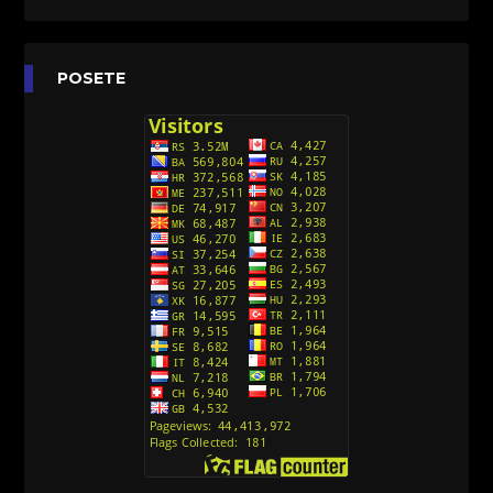
[26]
Agent 203 (Sinhronizovano na Srpski)
[26]
Anatane: Saving the Children of Okura
POSETE
(Sinhronizovano na Srpski)
[26]
Avanture Kida Opasnost (Sinhronizovano na
Srpski)
[10]
Action Man (Sinhronizovano na Hrvatski)
[26]
Action Man (2000) Sinhronizovano na Hrvatski
[26]
Andjeoski Prijatelji (Sinhronizovano na Srpski)
[52]
Ajkuca (Sharkdog) Sinhronizovano na Srpski
[40]
Alvin i veverice (Alvinnn!!! And the Chipmunks)
Sinhronizovano na Srpski
[182]