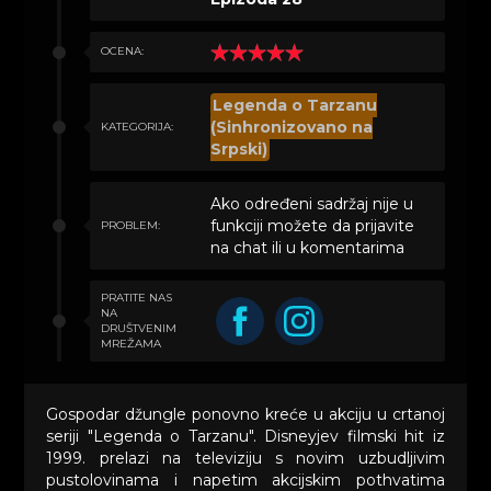
OCENA:
Legenda o Tarzanu
(Sinhronizovano na
KATEGORIJA:
Srpski)
Ako određeni sadržaj nije u
funkciji možete da prijavite
PROBLEM:
na chat ili u komentarima
PRATITE NAS
NA
DRUŠTVENIM
MREŽAMA
Gospodar džungle ponovno kreće u akciju u crtanoj
seriji "Legenda o Tarzanu". Disneyjev filmski hit iz
1999. prelazi na televiziju s novim uzbudljivim
pustolovinama i napetim akcijskim pothvatima