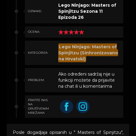
Lego Ninjago: Masters of
Spinjitzu Sezona 11
OZNAKE:
Epizoda 26
OCENA:
Lego Ninjago: Masters of
Spinjitzu (Sinhronizovano
KATEGORIJA:
na Hrvatski)
Ako određeni sadržaj nije u
funkciji možete da prijavite
PROBLEM:
na chat ili u komentarima
PRATITE NAS
NA
DRUŠTVENIM
MREŽAMA
Posle dogadjaja opisanih u " Masters of Spinjitzu",