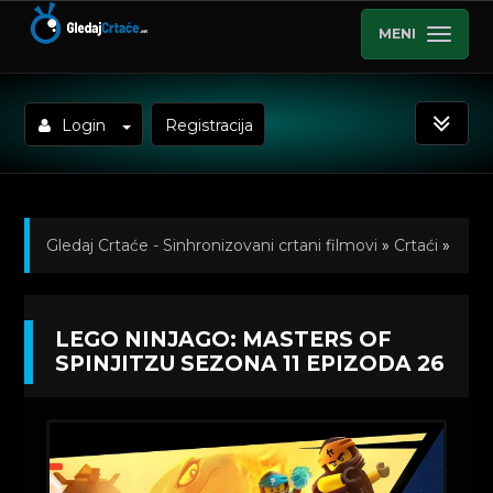
MENI
Login
Registracija
Gledaj Crtaće - Sinhronizovani crtani filmovi
»
Crtaći
»
Lego Ninjago: Masters of Spinjitzu (Sinhronizovano
LEGO NINJAGO: MASTERS OF
na Hrvatski)
»
Kratkometrazni crtani filmovi
» Lego
SPINJITZU SEZONA 11 EPIZODA 26
Ninjago: Masters of Spinjitzu Sezona 11 Epizoda 26