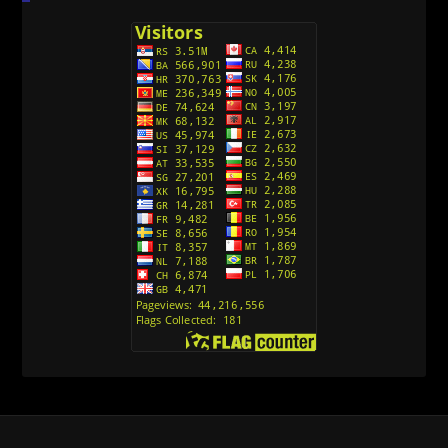
(Sinhronizovano na Srpski)
[26]
Avanture Kida Opasnost (Sinhronizovano na
Srpski)
[10]
Action Man (Sinhronizovano na Hrvatski)
[26]
Action Man (2000) Sinhronizovano na Hrvatski
[26]
Andjeoski Prijatelji (Sinhronizovano na Srpski)
[52]
Ajkuca (Sharkdog) Sinhronizovano na Srpski
[40]
Alvin i veverice (Alvinnn!!! And the Chipmunks)
Sinhronizovano na Srpski
[182]
Alisa i Luis (Sinhronizovano na Srpski)
[104]
Avanture Mačka u čizmama (Sinhronizovano na
Srpski)