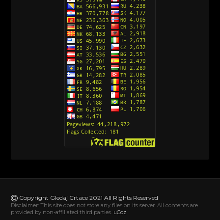
Avanture Kida Opasnost (Sinhronizovano na
Srpski)
[10]
Action Man (Sinhronizovano na Hrvatski)
[26]
Action Man (2000) Sinhronizovano na Hrvatski
[26]
Andjeoski Prijatelji (Sinhronizovano na Srpski)
[52]
Ajkuca (Sharkdog) Sinhronizovano na Srpski
[40]
Alvin i veverice (Alvinnn!!! And the Chipmunks)
Sinhronizovano na Srpski
[182]
Alisa i Luis (Sinhronizovano na Srpski)
[104]
Avanture Mačka u čizmama (Sinhronizovano na
Srpski)
Copyright Gledaj Crtace 2021 All Rights Reserved
[78]
Disclaimer: This site does not store any files on its server. All contents are
provided by non-affiliated third parties.
uCoz
Abominable The Invisible (2022) Sinhronizovano