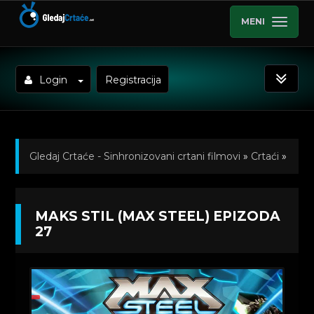
MENI
Login
Registracija
Gledaj Crtaće - Sinhronizovani crtani filmovi
»
Crtaći
»
Maks Stil (Max Steel) Sinhronizovano na Srpski
»
MAKS STIL (MAX STEEL) EPIZODA
Kratkometrazni crtani filmovi
» Maks Stil (Max Steel)
27
Epizoda 27