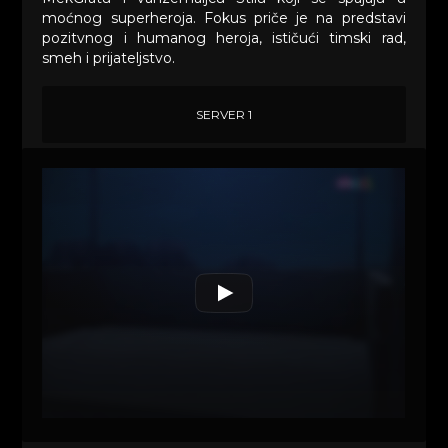
moćnog superheroja. Fokus priče je na predstavi
pozitvnog i humanog heroja, ističući timski rad,
smeh i prijateljstvo.
SERVER 1