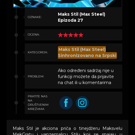
Maks Stil (Max Steel)
OZNAKE:
Epizoda 27
OCENA:
Maks Stil (Max Steel)
KATEGORIJA:
Sinhronizovano na Srpski
Ako određeni sadržaj nije u
funkciji možete da prijavite
PROBLEM:
na chat ili u komentarima
PRATITE NAS
NA
DRUŠTVENIM
MREŽAMA
Maks Stil je akciona priča o tinejdžeru Maksvelu
MekGratu i vanzemaljcu Stilu koji se spajaju u