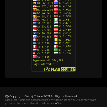
Avanture Kida Opasnost (Sinhronizovano na
Srpski)
[10]
Action Man (Sinhronizovano na Hrvatski)
[26]
Action Man (2000) Sinhronizovano na Hrvatski
[26]
Andjeoski Prijatelji (Sinhronizovano na Srpski)
[52]
Ajkuca (Sharkdog) Sinhronizovano na Srpski
[40]
Alvin i veverice (Alvinnn!!! And the Chipmunks)
Sinhronizovano na Srpski
[182]
Alisa i Luis (Sinhronizovano na Srpski)
[104]
Avanture Mačka u čizmama (Sinhronizovano na
Srpski)
Copyright Gledaj Crtace 2021 All Rights Reserved
[78]
Disclaimer: This site does not store any files on its server. All contents are
provided by non-affiliated third parties.
uCoz
Abominable The Invisible (2022) Sinhronizovano