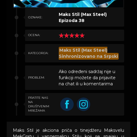
Maks Stil (Max Steel)
OZNAKE:
Epizoda 38
OCENA:
Maks Stil (Max Steel)
KATEGORIJA:
Sinhronizovano na Srpski
Ako određeni sadržaj nije u
funkciji možete da prijavite
PROBLEM:
na chat ili u komentarima
PRATITE NAS
NA
DRUŠTVENIM
MREŽAMA
Maks Stil je akciona priča o tinejdžeru Maksvelu
MekGratu i vanzemaljcu Stilu koji se spajaju u