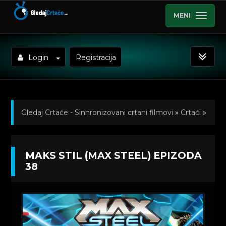
MENI
Login
Registracija
Gledaj Crtaće - Sinhronizovani crtani filmovi
»
Crtaći
»
Maks Stil (Max Steel) Sinhronizovano na Srpski
»
MAKS STIL (MAX STEEL) EPIZODA
Kratkometrazni crtani filmovi
» Maks Stil (Max Steel)
38
Epizoda 38