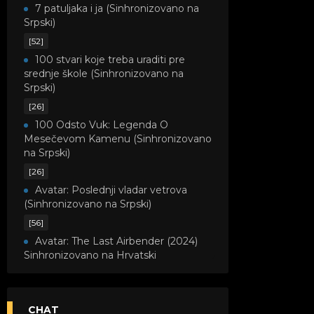
7 patuljaka i ja (Sinhronizovano na
Srpski)
[52]
100 stvari koje treba uraditi pre
srednje škole (Sinhronizovano na
Srpski)
[26]
100 Odsto Vuk: Legenda O
Mesečevom Kamenu (Sinhronizovano
na Srpski)
[26]
Avatar: Poslednji vladar vetrova
(Sinhronizovano na Srpski)
[56]
Avatar: The Last Airbender (2024)
Sinhronizovano na Hrvatski
[8]
Avatar: Legenda o Kori
(Sinhronizovano na Srpski)
CHAT