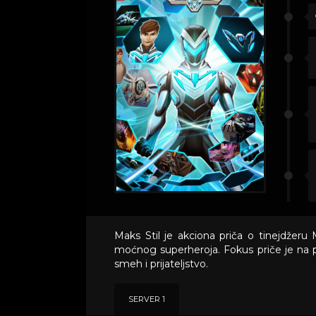
Maks Stil je akciona priča o tinejdžeru
moćnog superheroja. Fokus priče je na pr
smeh i prijateljstvo.
SERVER 1