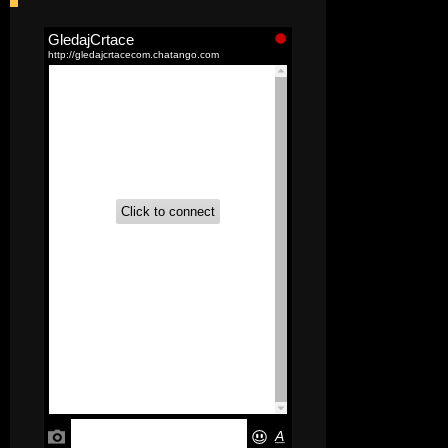
[52]
Akademija čarolija (Wits Academy)
Sinhronizovano na Srpski
[20]
Avanture Maje i Marka
(Sinhronizovano na Srpski)
[26]
Avanture šašave družine (Looney
Tunes,2020) Sinhronizovano na Srpski
[31]
A.T.O.M. (Alpha Teens On Machines)
Sinhronizovano na Hrvatski
[26]
Agent 203 (Sinhronizovano na
Srpski)
[26]
Anatane: Saving the Children of
Okura (Sinhronizovano na Srpski)