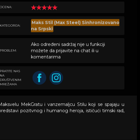
OCENA:
Maks Stil (Max Steel) Sinhronizovano
KATEGORIJA:
na Srpski
Ako određeni sadržaj nije u funkciji
možete da prijavite na chat ili u
PROBLEM:
komentarima
PRATITE NAS
NA
DRUŠTVENIM
MREŽAMA
 Maksvelu MekGratu i vanzemaljcu Stilu koji se spajaju u
edstavi pozitvnog i humanog heroja, ističući timski rad,