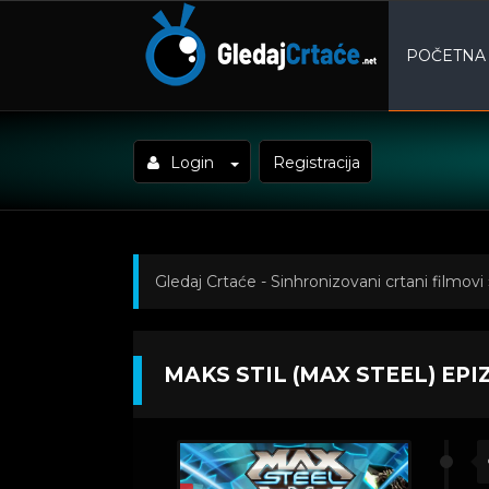
POČETNA
Login
Registracija
Gledaj Crtaće - Sinhronizovani crtani filmovi
Epizoda 41
MAKS STIL (MAX STEEL) EPI