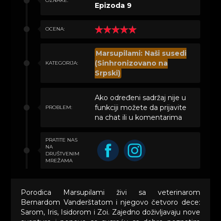
OZNAKE:
Epizoda 9
OCENA:
Marsupilami: Naši susedi
(Sinhronizovano na
KATEGORIJA:
Srpski)
Ako određeni sadržaj nije u
funkciji možete da prijavite
PROBLEM:
na chat ili u komentarima
PRATITE NAS
NA
DRUŠTVENIM
MREŽAMA
Porodica Marsupilami živi sa veterinarom
Bernardom Vanderštatom i njegovo četvoro dece:
Sarom, Iris, Isidorom i Zoi. Zajedno doživljavaju nove