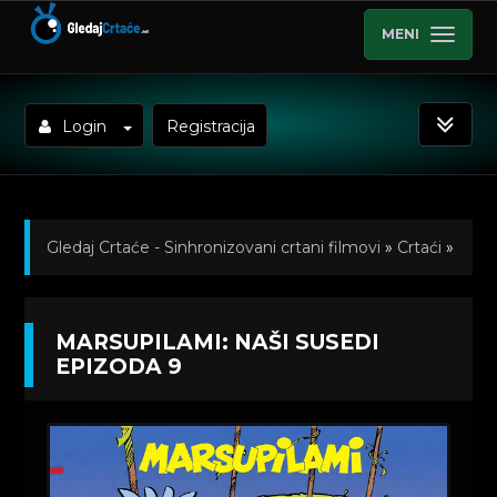
MENI
Login
Registracija
Gledaj Crtaće - Sinhronizovani crtani filmovi
»
Crtaći
»
Marsupilami: Naši susedi (Sinhronizovano na Srpski)
»
MARSUPILAMI: NAŠI SUSEDI
Kratkometrazni crtani filmovi
» Marsupilami: Naši
EPIZODA 9
susedi Epizoda 9