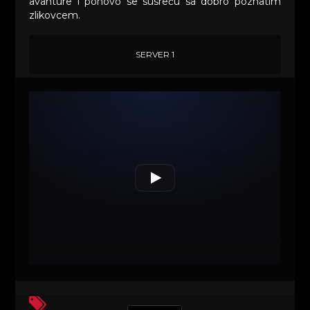
avanture i ponovo se susreću sa dobro poznatim
zlikovcem.
SERVER 1