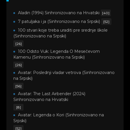
Aladin (1994) Sinhronizovano na Hrvatski
[40]
7 patuljaka i ja (Sinhronizovano na Srpski)
[52]
100 stvari koje treba uraditi pre srednje škole
(Sinhronizovano na Srpski)
[26]
100 Odsto Vuk: Legenda O Mesečevom
Kamenu (Sinhronizovano na Srpski)
[26]
Avatar: Poslednji vladar vetrova (Sinhronizovano
na Srpski)
[56]
Avatar: The Last Airbender (2024)
Sinhronizovano na Hrvatski
[8]
Avatar: Legenda o Kori (Sinhronizovano na
Srpski)
[52]