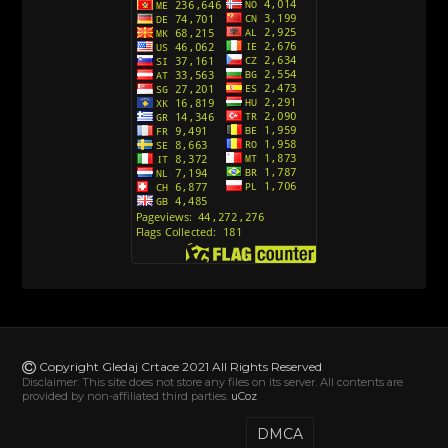
[10]
Action Man (Sinhronizovano na Hrvatski)
[26]
Action Man (2000) Sinhronizovano na Hrvatski
[26]
Andjeoski Prijatelji (Sinhronizovano na Srpski)
[52]
Ajkuca (Sharkdog) Sinhronizovano na Srpski
[40]
Alvin i veverice (Alvinnn!!! And the Chipmunks)
Sinhronizovano na Srpski
[182]
Alisa i Luis (Sinhronizovano na Srpski)
[104]
Avanture Mačka u čizmama (Sinhronizovano na
Srpski)
Copyright Gledaj Crtace 2021 All Rights Reserved
[78]
Disclaimer: This site does not store any files on its server. All contents are
provided by non-affiliated third parties.
uCoz
Abominable The Invisible (2022) Sinhronizovano
na Srpski
DMCA