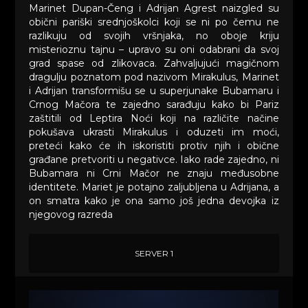
Marinet Dupan-Čeng i Adrijan Agrest naizgled su
obični pariški srednjoškolci koji se ni po čemu ne
razlikuju od svojih vršnjaka, no oboje kriju
misterioznu tajnu – upravo su oni odabrani da svoj
grad spase od zlikovaca. Zahvaljujući magičnom
dragulju poznatom pod nazivom Mirakulus, Marinet
i Adrijan transformišu se u superjunake Bubamaru i
Crnog Mačora te zajedno sarađuju kako bi Pariz
zaštitili od Leptira Noći koji na različite načine
pokušava ukrasti Mirakulus i oduzeti im moći,
preteći kako će ih iskoristiti protiv njih i obične
građane pretvoriti u negativce. Iako rade zajedno, ni
Bubamara ni Crni Mačor ne znaju međusobne
identitete. Mariet je potajno zaljubljena u Adrijana, a
on smatra kako je ona samo još jedna devojka iz
njegovog razreda
SERVER 1