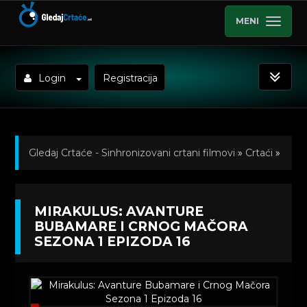
MENI
Login
Registracija
Gledaj Crtaće - Sinhronizovani crtani filmovi
»
Crtaći
»
Mirakulus, Avanture Bubamare i Crnog Mačora
MIRAKULUS: AVANTURE
(Sinhronizovano na Srpski)
»
Kratkometrazni crtani
BUBAMARE I CRNOG MAČORA
SEZONA 1 EPIZODA 16
filmovi
» Mirakulus: Avanture Bubamare i Crnog
Mačora Sezona 1 Epizoda 16