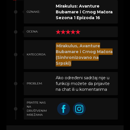
Mirakulus: Avanture
Bubamare i Crnog Mačora
OZNAKE:
Sezona 1 Epizoda 16
OCENA:
Mirakulus, Avanture
Bubamare i Crnog Mačora
KATEGORIJA:
(Sinhronizovano na
Srpski)
Ako određeni sadržaj nije u
funkciji možete da prijavite
PROBLEM:
na chat ili u komentarima
PRATITE NAS
NA
DRUŠTVENIM
MREŽAMA