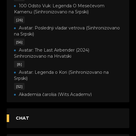
100 Odsto Vuk: Legenda O Mesečevom
Kamenu (Sinhronizovano na Srpski)
[26]
Avatar: Poslednji vladar vetrova (Sinhronizovano
na Srpski)
[56]
Avatar: The Last Airbender (2024)
Sinhronizovano na Hrvatski
[8]
Avatar: Legenda o Kori (Sinhronizovano na
Srpski)
[52]
Akademija čarolija (Wits Academy)
Sinhronizovano na Srpski
[20]
Avanture Maje i Marka (Sinhronizovano na
CHAT
Srpski)
[26]