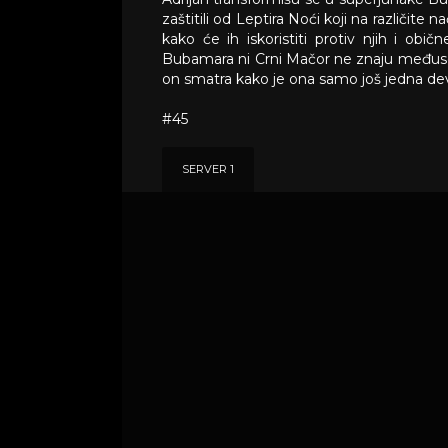
zaštitili od Leptira Noći koji na različite
kako će ih iskoristiti protiv njih i obi
Bubamara ni Crni Mačor ne znaju međusobn
on smatra kako je ona samo još jedna dev
#45
SERVER 1