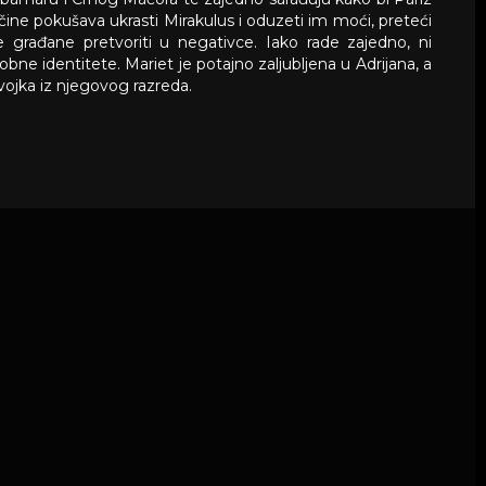
 načine pokušava ukrasti Mirakulus i oduzeti im moći, preteći
čne građane pretvoriti u negativce. Iako rade zajedno, ni
e identitete. Mariet je potajno zaljubljena u Adrijana, a
ojka iz njegovog razreda.