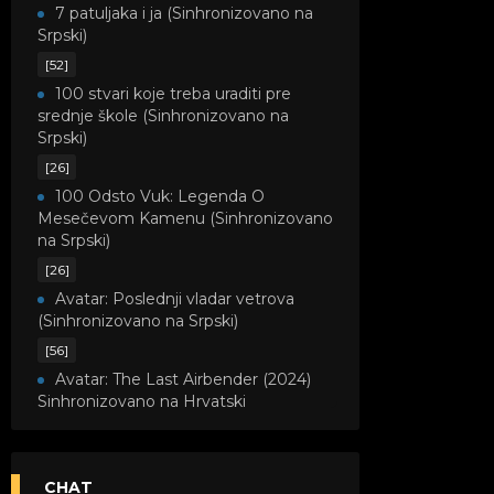
7 patuljaka i ja (Sinhronizovano na
Srpski)
[52]
100 stvari koje treba uraditi pre
srednje škole (Sinhronizovano na
Srpski)
[26]
100 Odsto Vuk: Legenda O
Mesečevom Kamenu (Sinhronizovano
na Srpski)
[26]
Avatar: Poslednji vladar vetrova
(Sinhronizovano na Srpski)
[56]
Avatar: The Last Airbender (2024)
Sinhronizovano na Hrvatski
[8]
Avatar: Legenda o Kori
(Sinhronizovano na Srpski)
CHAT