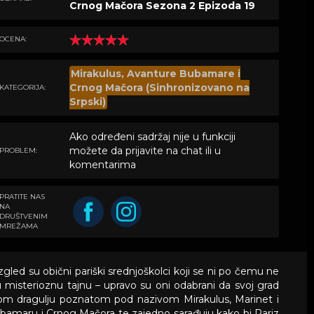
Crnog Mačora Sezona 2 Epizoda 19
OCENA:
Mirakulus, Avanture Bubamare i
Crnog Mačora (Sinhronizovano na
KATEGORIJA:
Srpski)
Ako određeni sadržaj nije u funkciji
možete da prijavite na chat ili u
PROBLEM:
komentarima
PRATITE NAS
NA
DRUŠTVENIM
MREŽAMA
gled su obični pariški srednjoškolci koji se ni po čemu ne
iju misterioznu tajnu – upravo su oni odabrani da svoj grad
nom dragulju poznatom pod nazivom Mirakulus, Marinet i
ubamaru i Crnog Mačora te zajedno sarađuju kako bi Pariz