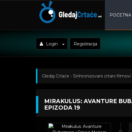
POČETNA
Login
Registracija
Gledaj Crtaće - Sinhronizovani crtani filmovi
filmovi
» Mirakulus: Avanture Bubamare i C
MIRAKULUS: AVANTURE BU
EPIZODA 19