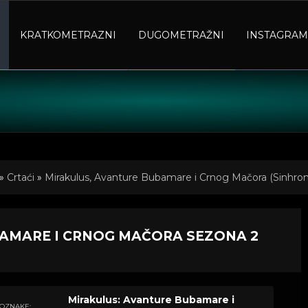
KRATKOMETRAZNI
DUGOMETRAŽNI
INSTAGRAM
»
Crtaći
»
Mirakulus, Avanture Bubamare i Crnog Mačora (Sinhron
rnog Mačora Sezona 2 Epizoda 19
BAMARE I CRNOG MAČORA SEZONA 2
Mirakulus: Avanture Bubamare i
OZNAKE: