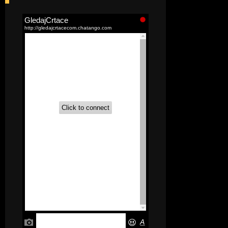
[52]
Akademija čarolija (Wits Academy)
Sinhronizovano na Srpski
[20]
Avanture Maje i Marka
(Sinhronizovano na Srpski)
[26]
Avanture šašave družine (Looney
Tunes,2020) Sinhronizovano na Srpski
[31]
A.T.O.M. (Alpha Teens On Machines)
Sinhronizovano na Hrvatski
[26]
Agent 203 (Sinhronizovano na
Srpski)
[26]
Anatane: Saving the Children of
Okura (Sinhronizovano na Srpski)