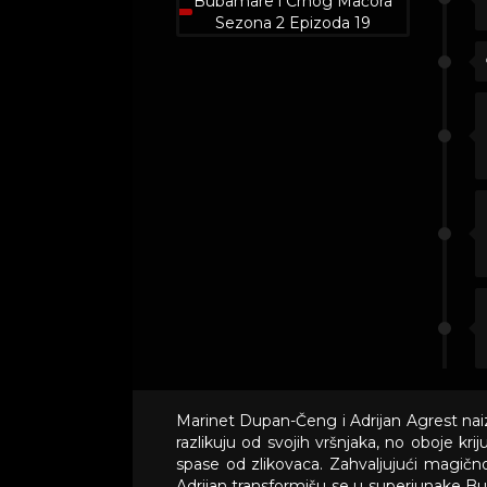
Marinet Dupan-Čeng i Adrijan Agrest naiz
razlikuju od svojih vršnjaka, no oboje kr
spase od zlikovaca. Zahvaljujući magič
Adrijan transformišu se u superjunake B