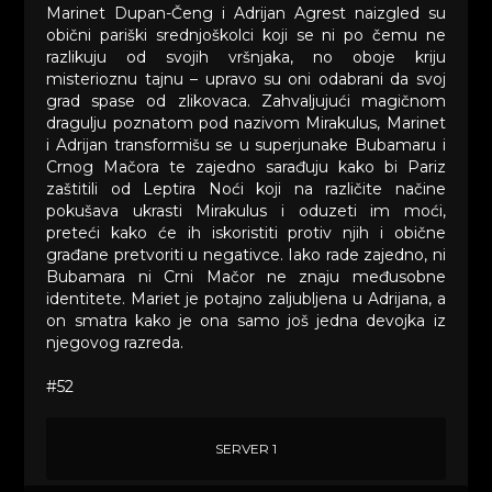
Marinet Dupan-Čeng i Adrijan Agrest naizgled su
obični pariški srednjoškolci koji se ni po čemu ne
razlikuju od svojih vršnjaka, no oboje kriju
misterioznu tajnu – upravo su oni odabrani da svoj
grad spase od zlikovaca. Zahvaljujući magičnom
dragulju poznatom pod nazivom Mirakulus, Marinet
i Adrijan transformišu se u superjunake Bubamaru i
Crnog Mačora te zajedno sarađuju kako bi Pariz
zaštitili od Leptira Noći koji na različite načine
pokušava ukrasti Mirakulus i oduzeti im moći,
preteći kako će ih iskoristiti protiv njih i obične
građane pretvoriti u negativce. Iako rade zajedno, ni
Bubamara ni Crni Mačor ne znaju međusobne
identitete. Mariet je potajno zaljubljena u Adrijana, a
on smatra kako je ona samo još jedna devojka iz
njegovog razreda.
#52
SERVER 1