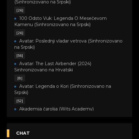
(Sinhronizovano na Srpski)
[26]
100 Odsto Vuk: Legenda O Mesečevom
Kamenu (Sinhronizovano na Srpski)
[26]
Avatar: Poslednji vladar vetrova (Sinhronizovano
na Srpski)
[56]
Avatar: The Last Airbender (2024)
Sinhronizovano na Hrvatski
[8]
Avatar: Legenda o Kori (Sinhronizovano na
Srpski)
[52]
Akademija čarolija (Wits Academy)
Sinhronizovano na Srpski
[20]
Avanture Maje i Marka (Sinhronizovano na
CHAT
Srpski)