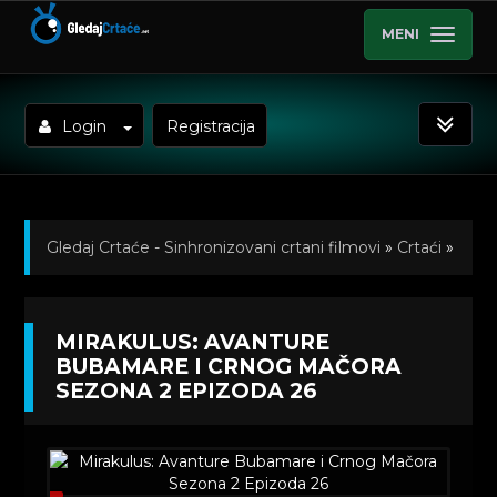
MENI
Login
Registracija
Gledaj Crtaće - Sinhronizovani crtani filmovi
»
Crtaći
»
Mirakulus, Avanture Bubamare i Crnog Mačora
MIRAKULUS: AVANTURE
(Sinhronizovano na Srpski)
»
Kratkometrazni crtani
BUBAMARE I CRNOG MAČORA
SEZONA 2 EPIZODA 26
filmovi
» Mirakulus: Avanture Bubamare i Crnog
Mačora Sezona 2 Epizoda 26