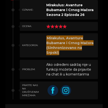
Mirakulus: Avanture
Bubamare i Crnog Mačora
OZNAKE:
Sezona 2 Epizoda 26
OCENA:
Mirakulus, Avanture
Bubamare i Crnog Mačora
KATEGORIJA:
(Sinhronizovano na
Srpski)
Ako određeni sadržaj nije u
funkciji možete da prijavite
PROBLEM:
na chat ili u komentarima
PRATITE NAS
NA
DRUŠTVENIM
MREŽAMA