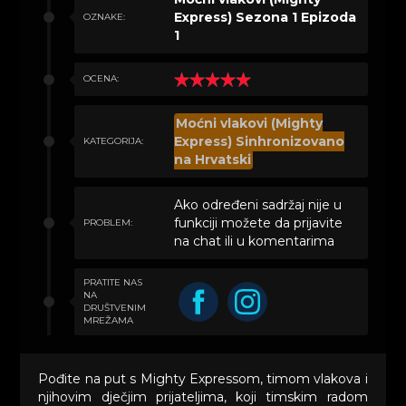
Express) Sezona 1 Epizoda
OZNAKE:
1
OCENA:
Moćni vlakovi (Mighty
Express) Sinhronizovano
KATEGORIJA:
na Hrvatski
Ako određeni sadržaj nije u
funkciji možete da prijavite
PROBLEM:
na chat ili u komentarima
PRATITE NAS
NA
DRUŠTVENIM
MREŽAMA
Pođite na put s Mighty Expressom, timom vlakova i
njihovim dječjim prijateljima, koji timskim radom