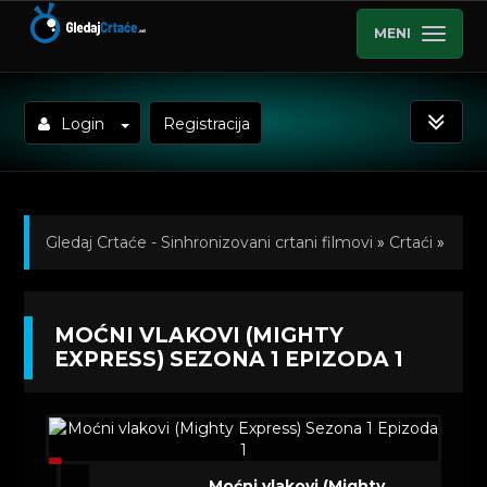
MENI
Login
Registracija
Gledaj Crtaće - Sinhronizovani crtani filmovi
»
Crtaći
»
Moćni vlakovi (Mighty Express) Sinhronizovano na
MOĆNI VLAKOVI (MIGHTY
Hrvatski
»
Kratkometrazni crtani filmovi
» Moćni
EXPRESS) SEZONA 1 EPIZODA 1
vlakovi (Mighty Express) Sezona 1 Epizoda 1
Moćni vlakovi (Mighty