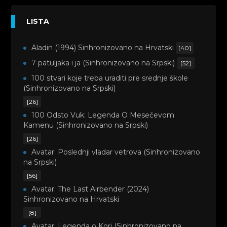
LISTA
Aladin (1994) Sinhronizovano na Hrvatski
[40]
7 patuljaka i ja (Sinhronizovano na Srpski)
[52]
100 stvari koje treba uraditi pre srednje škole
(Sinhronizovano na Srpski)
[26]
100 Odsto Vuk: Legenda O Mesečevom
Kamenu (Sinhronizovano na Srpski)
[26]
Avatar: Poslednji vladar vetrova (Sinhronizovano
na Srpski)
[56]
Avatar: The Last Airbender (2024)
Sinhronizovano na Hrvatski
[8]
Avatar: Legenda o Kori (Sinhronizovano na