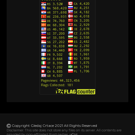
Avanture Kida Opasnost (Sinhronizovano na
Srpski)
[10]
Action Man (Sinhronizovano na Hrvatski)
[26]
Action Man (2000) Sinhronizovano na Hrvatski
[26]
Andjeoski Prijatelji (Sinhronizovano na Srpski)
[52]
Ajkuca (Sharkdog) Sinhronizovano na Srpski
[40]
Alvin i veverice (Alvinnn!!! And the Chipmunks)
Sinhronizovano na Srpski
[182]
Alisa i Luis (Sinhronizovano na Srpski)
[104]
Avanture Mačka u čizmama (Sinhronizovano na
Srpski)
Copyright Gledaj Crtace 2021 All Rights Reserved
[78]
Disclaimer: This site does not store any files on its server. All contents are
provided by non-affiliated third parties.
uCoz