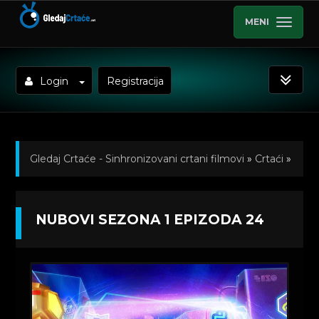
MENI
Login
Registracija
Gledaj Crtaće - Sinhronizovani crtani filmovi
»
Crtaći
»
Nubovi (Noobees) Sinhronizovano na Srpski
»
NUBOVI SEZONA 1 EPIZODA 24
Kratkometrazni crtani filmovi
» Nubovi Sezona 1
Epizoda 24