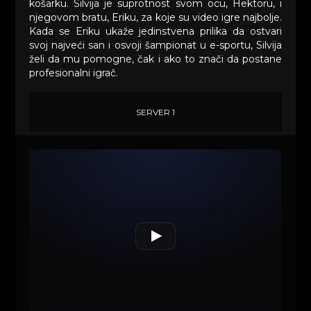
košarku. Silvija je suprotnost svom ocu, Hektoru, i
njegovom bratu, Eriku, za koje su video igre najbolje.
Kada se Eriku ukaže jedinstvena prilika da ostvari
svoj najveći san i osvoji šampionat u e-sportu, Silvija
želi da mu pomogne, čak i ako to znači da postane
profesionalni igrač.
SERVER 1