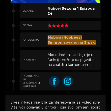
Nubovi Sezona 1 Epizoda
OZNAKE:
24
OCENA:
Nubovi (Noobees)
KATEGORIJA:
Sinhronizovano na Srpski
Ako određeni sadržaj nije u
funkciji možete da prijavite
PROBLEM:
na chat ili u komentarima
PRATITE NAS
NA
DRUŠTVENIM
MREŽAMA
Silvija nikada nije bila zainteresovana za video igre.
Više voli boravak u prirodi i igra svoj omiljeni sport: