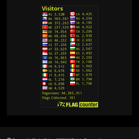
[26]
Avanture Kida Opasnost (Sinhronizovano na
Srpski)
[10]
Action Man (Sinhronizovano na Hrvatski)
[26]
Action Man (2000) Sinhronizovano na Hrvatski
[26]
Andjeoski Prijatelji (Sinhronizovano na Srpski)
[52]
Ajkuca (Sharkdog) Sinhronizovano na Srpski
[40]
Alvin i veverice (Alvinnn!!! And the Chipmunks)
Sinhronizovano na Srpski
[182]
Alisa i Luis (Sinhronizovano na Srpski)
[104]
Avanture Mačka u čizmama (Sinhronizovano na
Srpski)