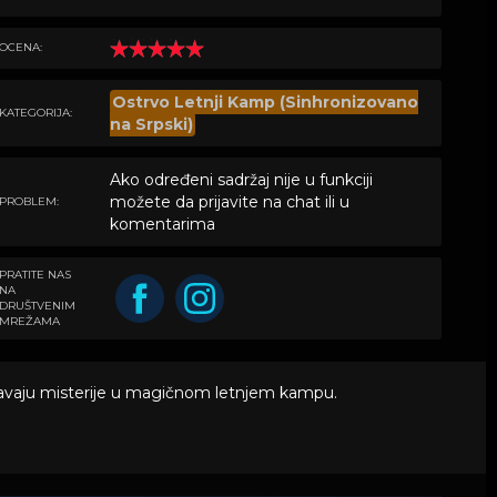
OCENA:
Ostrvo Letnji Kamp (Sinhronizovano
KATEGORIJA:
na Srpski)
Ako određeni sadržaj nije u funkciji
možete da prijavite na chat ili u
PROBLEM:
komentarima
PRATITE NAS
NA
DRUŠTVENIM
MREŽAMA
o rešavaju misterije u magičnom letnjem kampu.