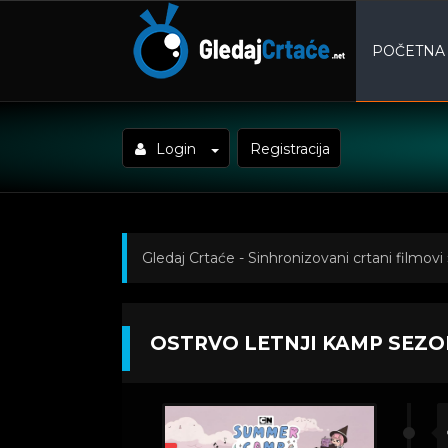
POČETNA
Login
Registracija
Gledaj Crtaće - Sinhronizovani crtani filmovi
Sezona 1 Epizoda 16
OSTRVO LETNJI KAMP SEZON