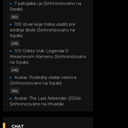
7 patuljaka i ja (Sinhronizovano na
Srpski)
[52]
100 stvari koje treba uraditi pre
srednje škole (Sinhronizovano na
Srpski)
[26]
100 Odsto Vuk: Legenda O
Mesečevom Kamenu (Sinhronizovano
na Srpski)
[26]
Avatar: Poslednji vladar vetrova
(Sinhronizovano na Srpski)
[56]
Avatar: The Last Airbender (2024)
Sinhronizovano na Hrvatski
[8]
Avatar: Legenda o Kori
(Sinhronizovano na Srpski)
CHAT