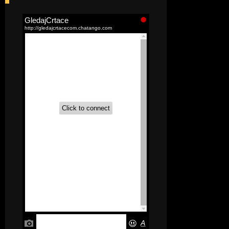
[52]
Akademija čarolija (Wits Academy)
Sinhronizovano na Srpski
[20]
Avanture Maje i Marka
(Sinhronizovano na Srpski)
[26]
Avanture šašave družine (Looney
Tunes,2020) Sinhronizovano na Srpski
[31]
A.T.O.M. (Alpha Teens On Machines)
Sinhronizovano na Hrvatski
[26]
Agent 203 (Sinhronizovano na
Srpski)
[26]
Anatane: Saving the Children of
Okura (Sinhronizovano na Srpski)