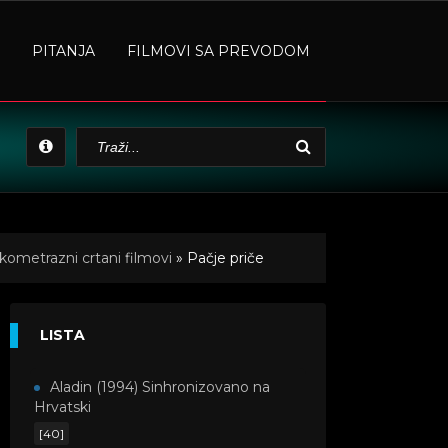
PITANJA
FILMOVI SA PREVODOM
kometrazni crtani filmovi
» Pačje priče
LISTA
Aladin (1994) Sinhronizovano na
Hrvatski
[40]