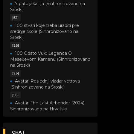
7 patuljaka i ja (Sinhronizovano na
Srpski)
[52]
100 stvari koje treba uraditi pre
srednje škole (Sinhronizovano na
Srpski)
[26]
100 Odsto Vuk: Legenda O
Mesečevom Kamenu (Sinhronizovano
na Srpski)
[26]
Avatar: Poslednji vladar vetrova
(Sinhronizovano na Srpski)
[56]
Avatar: The Last Airbender (2024)
Sinhronizovano na Hrvatski
[8]
Avatar: Legenda o Kori
(Sinhronizovano na Srpski)
CHAT