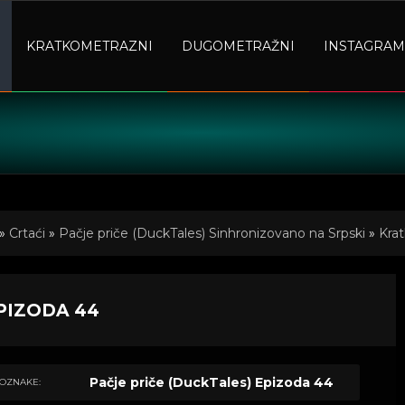
KRATKOMETRAZNI
DUGOMETRAŽNI
INSTAGRAM
»
Crtaći
»
Pačje priče (DuckTales) Sinhronizovano na Srpski
»
Krat
EPIZODA 44
Pačje priče (DuckTales) Epizoda 44
OZNAKE: