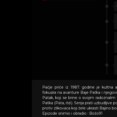
Pačje priče iz 1987. godine je kultna 
fokusira na avanture Baje Patka i njegovih 
Patak, koji se brine o svojim radoznalim u
Patka (Pata, itd.). Serija prati uzbudljive
protiv zlikovaca koji žele ukrasti Bajino b
Epizode snimio i obradio : Božo91