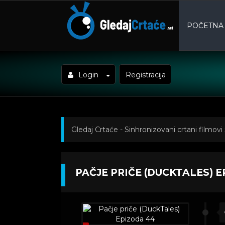
POČETNA
Login
Registracija
Gledaj Crtaće - Sinhronizovani crtani filmovi
(DuckTales) Epizoda 44
PAČJE PRIČE (DUCKTALES) 