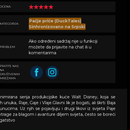
OCENA:
Pačje priče (DuckTales)
KATEGORIJA:
Sinhronizovano na Srpski
Ako određeni sadržaj nije u funkciji
možete da prijavite na chat ili u
PROBLEM:
komentarima
PRATITE NAS
NA
DRUŠTVENIM
MREŽAMA
animirana serija produkcijske kuće Walt Disney, koja se
unuka, Raje, Gaje i Vlaje.Glavni lik je bogati, ali škrti Baja
nucima. Uz njih se pojavljuju i drugi likovi iz svijeta Paje
 potrage za blagom i avanture diljem svijeta, često se boreći
ogatstvo