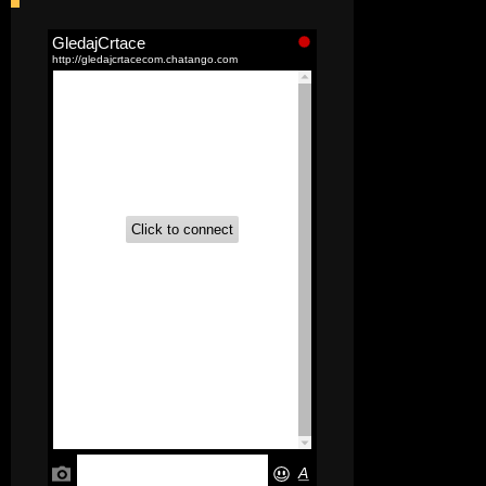
[52]
Akademija čarolija (Wits Academy)
Sinhronizovano na Srpski
[20]
Avanture Maje i Marka
(Sinhronizovano na Srpski)
[26]
Avanture šašave družine (Looney
Tunes,2020) Sinhronizovano na Srpski
[31]
A.T.O.M. (Alpha Teens On Machines)
Sinhronizovano na Hrvatski
[26]
Agent 203 (Sinhronizovano na
Srpski)
[26]
Anatane: Saving the Children of
Okura (Sinhronizovano na Srpski)