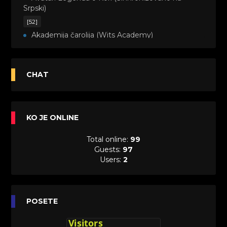
Srpski)
[52]
Akademija čarolija (Wits Academy)
Sinhronizovano na Srpski
[20]
Avanture Maje i Marka (Sinhronizovano na
CHAT
Srpski)
[26]
Avanture šašave družine (Looney Tunes,2020)
KO JE ONLINE
Sinhronizovano na Srpski
[31]
Total online:
99
A.T.O.M. (Alpha Teens On Machines)
Guests:
97
Sinhronizovano na Hrvatski
Users:
2
[26]
Agent 203 (Sinhronizovano na Srpski)
[26]
Anatane: Saving the Children of Okura
POSETE
(Sinhronizovano na Srpski)
[26]