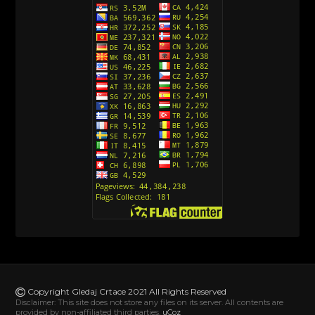
Avanture Kida Opasnost (Sinhronizovano na
Srpski)
[10]
Action Man (Sinhronizovano na Hrvatski)
[26]
Action Man (2000) Sinhronizovano na Hrvatski
[26]
Andjeoski Prijatelji (Sinhronizovano na Srpski)
[52]
Ajkuca (Sharkdog) Sinhronizovano na Srpski
[40]
Alvin i veverice (Alvinnn!!! And the Chipmunks)
Sinhronizovano na Srpski
[182]
Alisa i Luis (Sinhronizovano na Srpski)
[104]
Avanture Mačka u čizmama (Sinhronizovano na
Srpski)
Copyright Gledaj Crtace 2021 All Rights Reserved
[78]
Disclaimer: This site does not store any files on its server. All contents are
provided by non-affiliated third parties.
uCoz