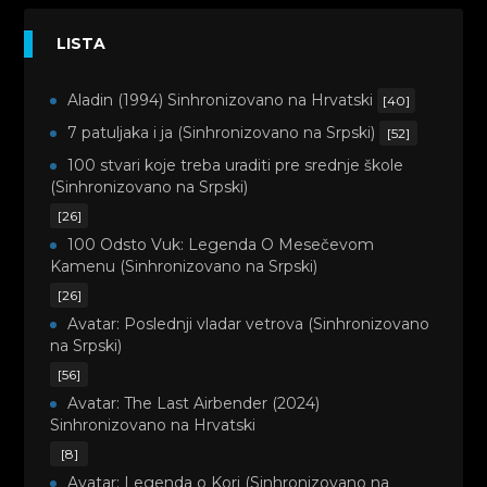
LISTA
Aladin (1994) Sinhronizovano na Hrvatski
[40]
7 patuljaka i ja (Sinhronizovano na Srpski)
[52]
100 stvari koje treba uraditi pre srednje škole
(Sinhronizovano na Srpski)
[26]
100 Odsto Vuk: Legenda O Mesečevom
Kamenu (Sinhronizovano na Srpski)
[26]
Avatar: Poslednji vladar vetrova (Sinhronizovano
na Srpski)
[56]
Avatar: The Last Airbender (2024)
Sinhronizovano na Hrvatski
[8]
Avatar: Legenda o Kori (Sinhronizovano na