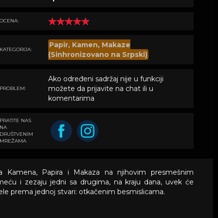
OCENA:
Papir, Kamen, Makaze
KATEGORIJA:
(Sinhronizovano na Srpski)
Ako određeni sadržaj nije u funkciji
možete da prijavite na chat ili u
PROBLEM:
komentarima
PRATITE NAS
NA
DRUŠTVENIM
MREŽAMA
mera Kamena, Papira i Makaza na njihovim presmešnim
meću i zezaju jedni sa drugima, na kraju dana, uvek će
 dele prema jednoj stvari: otkačenim besmislicama.