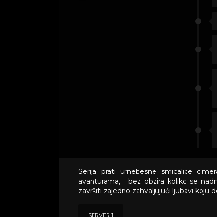
Serija prati urnebesne smicalice ci
avanturama, i bez obzira koliko se nad
završiti zajedno zahvaljujući ljubavi koju
SERVER 1