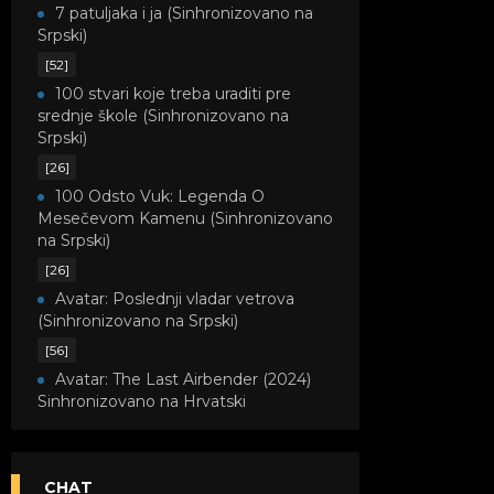
7 patuljaka i ja (Sinhronizovano na
Srpski)
[52]
100 stvari koje treba uraditi pre
srednje škole (Sinhronizovano na
Srpski)
[26]
100 Odsto Vuk: Legenda O
Mesečevom Kamenu (Sinhronizovano
na Srpski)
[26]
Avatar: Poslednji vladar vetrova
(Sinhronizovano na Srpski)
[56]
Avatar: The Last Airbender (2024)
Sinhronizovano na Hrvatski
[8]
Avatar: Legenda o Kori
(Sinhronizovano na Srpski)
CHAT