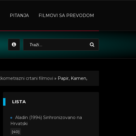
PITANJA
FILMOVI SA PREVODOM
tkometrazni crtani filmovi
» Papir, Kamen,
LISTA
Aladin (1994) Sinhronizovano na
Hrvatski
[40]