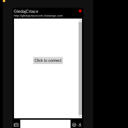
[52]
Akademija čarolija (Wits Academy)
Sinhronizovano na Srpski
[20]
Avanture Maje i Marka
(Sinhronizovano na Srpski)
[26]
Avanture šašave družine (Looney
Tunes,2020) Sinhronizovano na Srpski
[31]
A.T.O.M. (Alpha Teens On Machines)
Sinhronizovano na Hrvatski
[26]
Agent 203 (Sinhronizovano na
Srpski)
[26]
Anatane: Saving the Children of
Okura (Sinhronizovano na Srpski)