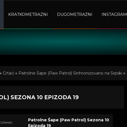
KRATKOMETRAZNI
DUGOMETRAŽNI
INSTAGRAM
»
Crtaći
»
Patrolne Šape (Paw Patrol) Sinhronizovano na Srpski
»
L) SEZONA 10 EPIZODA 19
Patrolne Šape (Paw Patrol) Sezona 10
OZNAKE:
Epizoda 19