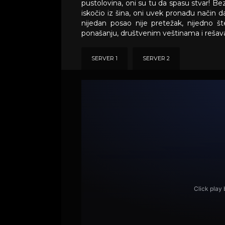
pustolovina, oni su tu da spasu stvar! Bez 
iskočio iz šina, oni uvek pronađu način
nijedan posao nije pretežak, nijedno 
ponašanju, društvenim veštinama i reša
SERVER 1
SERVER 2