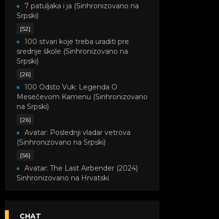
7 patuljaka i ja (Sinhronizovano na
Srpski)
[52]
100 stvari koje treba uraditi pre
srednje škole (Sinhronizovano na
Srpski)
[26]
100 Odsto Vuk: Legenda O
Mesečevom Kamenu (Sinhronizovano
na Srpski)
[26]
Avatar: Poslednji vladar vetrova
(Sinhronizovano na Srpski)
[56]
Avatar: The Last Airbender (2024)
Sinhronizovano na Hrvatski
[8]
Avatar: Legenda o Kori
(Sinhronizovano na Srpski)
CHAT