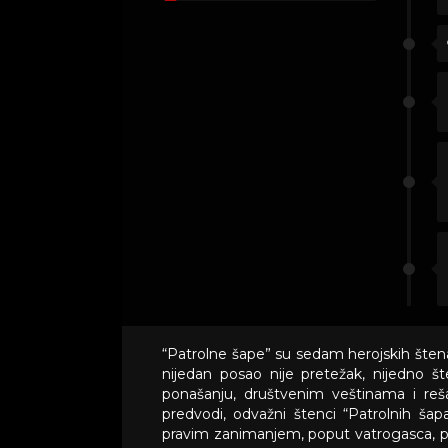
“Patrolne šape” su sedam herojskih šten
nijedan posao nije pretežak, nijedno 
ponašanju, društvenim veštinama i reš
predvodi, odvažni štenci “Patrolnih šapa
pravim zanimanjem, poput vatrogasca, pol