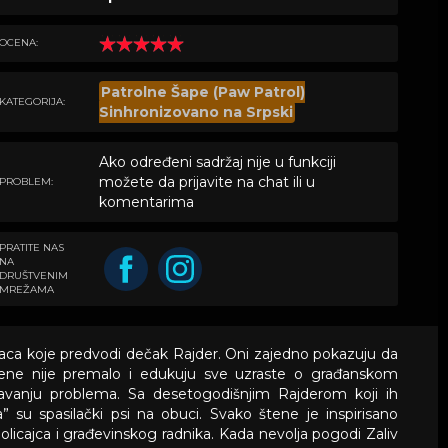
OCENA:
Patrolne Šape (Paw Patrol)
KATEGORIJA:
Sinhronizovano na Srpski
Ako određeni sadržaj nije u funkciji
možete da prijavite na chat ili u
PROBLEM:
komentarima
PRATITE NAS
NA
DRUŠTVENIM
MREŽAMA
aca koje predvodi dečak Rajder. Oni zajedno pokazuju da
štene nije premalo i edukuju sve uzraste o građanskom
avanju problema. Sa desetogodišnjim Rajderom koji ih
” su spasilački psi na obuci. Svako štene je inspirisano
icajca i građevinskog radnika. Kada nevolja pogodi Zaliv