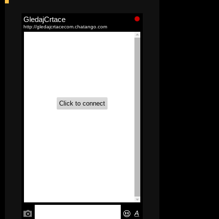
[52]
Akademija čarolija (Wits Academy)
Sinhronizovano na Srpski
[20]
Avanture Maje i Marka
(Sinhronizovano na Srpski)
[26]
Avanture šašave družine (Looney
Tunes,2020) Sinhronizovano na Srpski
[31]
A.T.O.M. (Alpha Teens On Machines)
Sinhronizovano na Hrvatski
[26]
Agent 203 (Sinhronizovano na
Srpski)
[26]
Anatane: Saving the Children of
Okura (Sinhronizovano na Srpski)