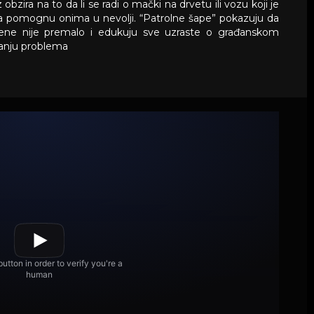
obzira na to da li se radi o mački na drvetu ili vozu koji je
 da pomognu onima u nevolji. “Patrolne šape” pokazuju da
štene nije premalo i edukuju sve uzraste o građanskom
vanju problema