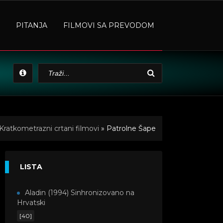
PITANJA
FILMOVI SA PREVODOM
Kratkometrazni crtani filmovi
» Patrolne Šape
LISTA
Aladin (1994) Sinhronizovano na
Hrvatski
[40]