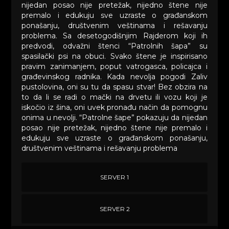
nijedan posao nije pretežak, nijedno štene nije
premalo i edukuju sve uzraste o građanskom
ponašanju, društvenim veštinama i rešavanju
problema. Sa desetogodišnjim Rajderom koji ih
predvodi, odvažni štenci “Patrolnih šapa” su
spasilački psi na obuci. Svako štene je inspirisano
pravim zanimanjem, poput vatrogasca, policajca i
građevinskog radnika. Kada nevolja pogodi Zaliv
pustolovina, oni su tu da spasu stvar! Bez obzira na
to da li se radi o mački na drvetu ili vozu koji je
iskočio iz šina, oni uvek pronađu način da pomognu
onima u nevolji. “Patrolne šape” pokazuju da nijedan
posao nije pretežak, nijedno štene nije premalo i
edukuju sve uzraste o građanskom ponašanju,
društvenim veštinama i rešavanju problema
SERVER 1
SERVER 2