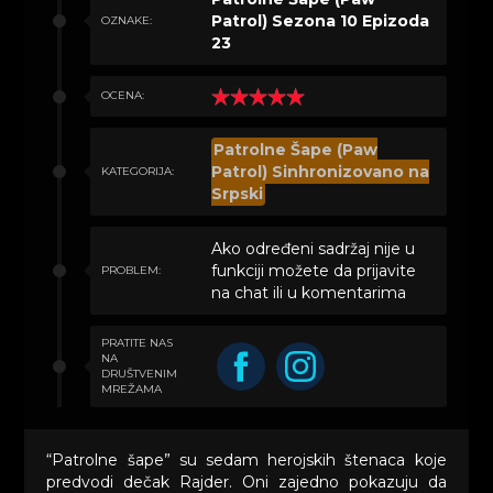
Patrol) Sezona 10 Epizoda
OZNAKE:
23
OCENA:
Patrolne Šape (Paw
Patrol) Sinhronizovano na
KATEGORIJA:
Srpski
Ako određeni sadržaj nije u
funkciji možete da prijavite
PROBLEM:
na chat ili u komentarima
PRATITE NAS
NA
DRUŠTVENIM
MREŽAMA
“Patrolne šape” su sedam herojskih štenaca koje
predvodi dečak Rajder. Oni zajedno pokazuju da