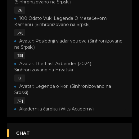
(Sinhronizovano na Srpski)
[26]
100 Odsto Vuk: Legenda O Mesečevom
Kamenu (Sinhronizovano na Srpski)
[26]
Avatar: Poslednji vladar vetrova (Sinhronizovano
na Srpski)
[56]
Avatar: The Last Airbender (2024)
Sinhronizovano na Hrvatski
[8]
Avatar: Legenda o Kori (Sinhronizovano na
Srpski)
[52]
Akademija čarolija (Wits Academy)
Sinhronizovano na Srpski
[20]
Avanture Maje i Marka (Sinhronizovano na
CHAT
Srpski)