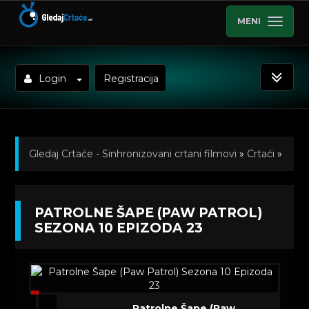
MENI
Login
Registracija
Gledaj Crtaće - Sinhronizovani crtani filmovi
»
Crtaći
»
Patrolne Šape (Paw Patrol) Sinhronizovano na Srpski
PATROLNE ŠAPE (PAW PATROL)
»
Kratkometrazni crtani filmovi
» Patrolne Šape (Paw
SEZONA 10 EPIZODA 23
Patrol) Sezona 10 Epizoda 23
Patrolne Šape (Paw