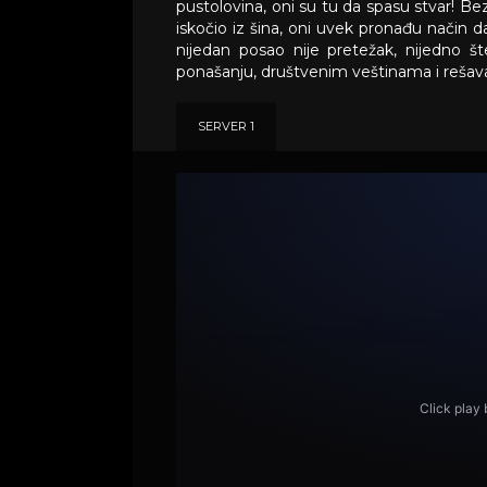
pustolovina, oni su tu da spasu stvar! Bez 
iskočio iz šina, oni uvek pronađu način
nijedan posao nije pretežak, nijedno 
ponašanju, društvenim veštinama i reša
SERVER 1