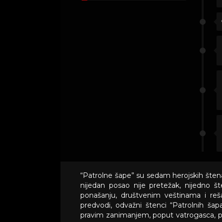
“Patrolne šape” su sedam herojskih šten
nijedan posao nije pretežak, nijedno 
ponašanju, društvenim veštinama i reš
predvodi, odvažni štenci “Patrolnih šapa
pravim zanimanjem, poput vatrogasca, pol