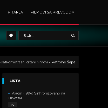
PITANJA
FILMOVI SA PREVODOM
Kratkometrazni crtani filmovi
» Patrolne Šape
LISTA
Aladin (1994) Sinhronizovano na
Hrvatski
[40]