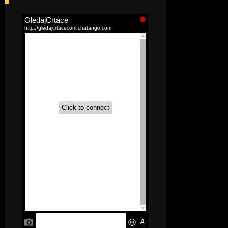
[52]
Akademija čarolija (Wits Academy)
Sinhronizovano na Srpski
[20]
Avanture Maje i Marka
(Sinhronizovano na Srpski)
[26]
Avanture šašave družine (Looney
Tunes,2020) Sinhronizovano na Srpski
[31]
A.T.O.M. (Alpha Teens On Machines)
Sinhronizovano na Hrvatski
[26]
Agent 203 (Sinhronizovano na
Srpski)
[26]
Anatane: Saving the Children of
Okura (Sinhronizovano na Srpski)