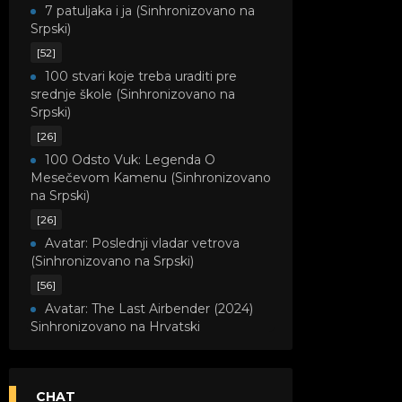
7 patuljaka i ja (Sinhronizovano na
Srpski)
[52]
100 stvari koje treba uraditi pre
srednje škole (Sinhronizovano na
Srpski)
[26]
100 Odsto Vuk: Legenda O
Mesečevom Kamenu (Sinhronizovano
na Srpski)
[26]
Avatar: Poslednji vladar vetrova
(Sinhronizovano na Srpski)
[56]
Avatar: The Last Airbender (2024)
Sinhronizovano na Hrvatski
[8]
Avatar: Legenda o Kori
(Sinhronizovano na Srpski)
CHAT