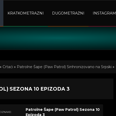
KRATKOMETRAZNI
DUGOMETRAŽNI
INSTAGRAM
»
Crtaći
»
Patrolne Šape (Paw Patrol) Sinhronizovano na Srpski
»
L) SEZONA 10 EPIZODA 3
Patrolne Šape (Paw Patrol) Sezona 10
OZNAKE:
Epizoda 3