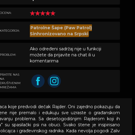
OCENA:
Patrolne Šape (Paw Patrol)
KATEGORIJA:
Sinhronizovano na Srpski
Ako određeni sadržaj nije u funkciji
možete da prijavite na chat ili u
PROBLEM:
komentarima
PRATITE NAS
NA
DRUŠTVENIM
MREŽAMA
aca koje predvodi dečak Rajder. Oni zajedno pokazuju da
štene nije premalo i edukuju sve uzraste o građanskom
avanju problema. Sa desetogodišnjim Rajderom koji ih
” su spasilački psi na obuci. Svako štene je inspirisano
icajca i građevinskog radnika. Kada nevolja pogodi Zaliv