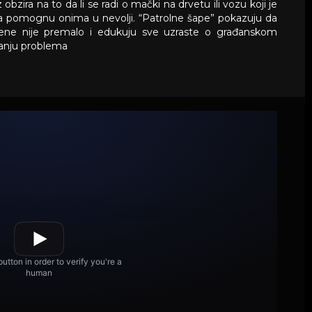
obzira na to da li se radi o mački na drvetu ili vozu koji je
 da pomognu onima u nevolji. “Patrolne šape” pokazuju da
štene nije premalo i edukuju sve uzraste o građanskom
vanju problema