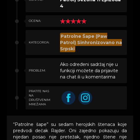
4
OCENA:
Patrolne Šape (Paw
Patrol) Sinhronizovano na
KATEGORIJA:
Srpski
Ako određeni sadržaj nije u
funkciji možete da prijavite
PROBLEM:
na chat ili u komentarima
PRATITE NAS
NA
DRUŠTVENIM
MREŽAMA
“Patrolne šape” su sedam herojskih štenaca koje
predvodi dečak Rajder. Oni zajedno pokazuju da
nijedan posao nije pretežak, nijedno štene nije