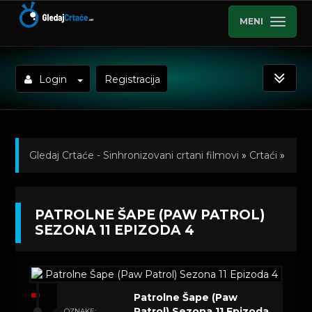
MENI
Login
Registracija
Gledaj Crtaće - Sinhronizovani crtani filmovi
»
Crtaći
»
Patrolne Šape (Paw Patrol) Sinhronizovano na Srpski
PATROLNE ŠAPE (PAW PATROL)
»
Kratkometrazni crtani filmovi
» Patrolne Šape (Paw
SEZONA 11 EPIZODA 4
Patrol) Sezona 11 Epizoda 4
Patrolne Šape (Paw
Patrol) Sezona 11 Epizoda
OZNAKE: