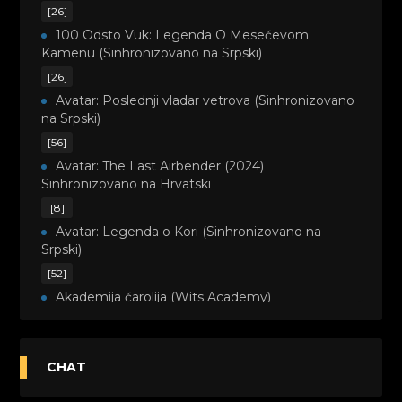
[26]
100 Odsto Vuk: Legenda O Mesečevom
Kamenu (Sinhronizovano na Srpski)
[26]
Avatar: Poslednji vladar vetrova (Sinhronizovano
na Srpski)
[56]
Avatar: The Last Airbender (2024)
Sinhronizovano na Hrvatski
[8]
Avatar: Legenda o Kori (Sinhronizovano na
Srpski)
[52]
Akademija čarolija (Wits Academy)
Sinhronizovano na Srpski
[20]
Avanture Maje i Marka (Sinhronizovano na
CHAT
Srpski)