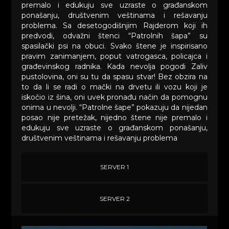
premalo i edukuju sve uzraste o građanskom
ponašanju, društvenim veštinama i rešavanju
problema. Sa desetogodišnjim Rajderom koji ih
predvodi, odvažni štenci “Patrolnih šapa” su
spasilački psi na obuci. Svako štene je inspirisano
pravim zanimanjem, poput vatrogasca, policajca i
građevinskog radnika. Kada nevolja pogodi Zaliv
pustolovina, oni su tu da spasu stvar! Bez obzira na
to da li se radi o mački na drvetu ili vozu koji je
iskočio iz šina, oni uvek pronađu način da pomognu
onima u nevolji. “Patrolne šape” pokazuju da nijedan
posao nije pretežak, nijedno štene nije premalo i
edukuju sve uzraste o građanskom ponašanju,
društvenim veštinama i rešavanju problema
SERVER 1
SERVER 2