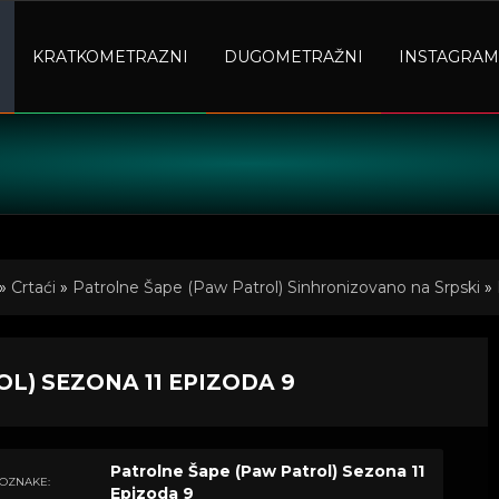
KRATKOMETRAZNI
DUGOMETRAŽNI
INSTAGRAM
»
Crtaći
»
Patrolne Šape (Paw Patrol) Sinhronizovano na Srpski
»
L) SEZONA 11 EPIZODA 9
Patrolne Šape (Paw Patrol) Sezona 11
OZNAKE:
Epizoda 9