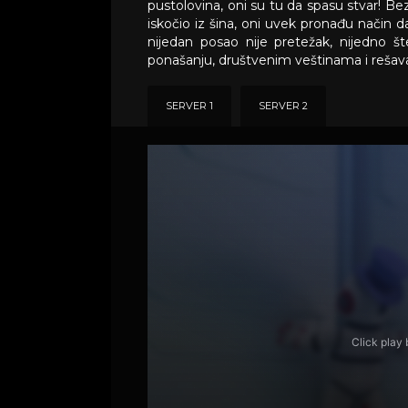
pustolovina, oni su tu da spasu stvar! Bez 
iskočio iz šina, oni uvek pronađu način
nijedan posao nije pretežak, nijedno 
ponašanju, društvenim veštinama i reša
SERVER 1
SERVER 2