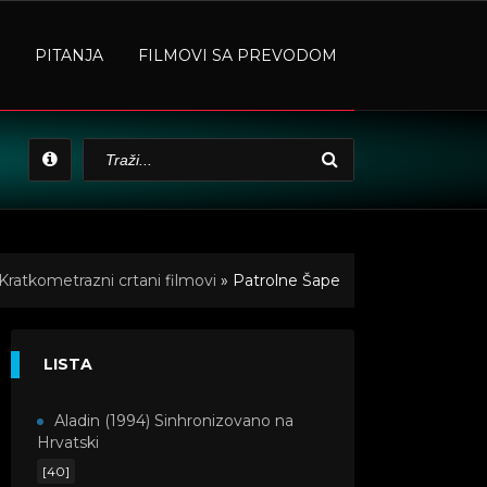
PITANJA
FILMOVI SA PREVODOM
Kratkometrazni crtani filmovi
» Patrolne Šape
LISTA
Aladin (1994) Sinhronizovano na
Hrvatski
[40]