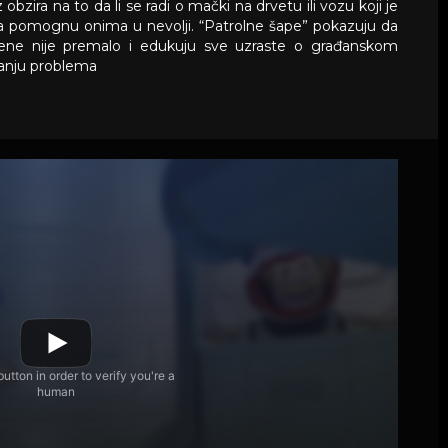
obzira na to da li se radi o mački na drvetu ili vozu koji je
 da pomognu onima u nevolji. “Patrolne šape” pokazuju da
štene nije premalo i edukuju sve uzraste o građanskom
vanju problema