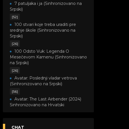
7 patuljaka i ja (Sinhronizovano na
Srpski)
[52]
100 stvari koje treba uraditi pre
srednje škole (Sinhronizovano na
Srpski)
[26]
100 Odsto Vuk: Legenda O
Mesečevom Kamenu (Sinhronizovano
na Srpski)
[26]
Avatar: Poslednji vladar vetrova
(Sinhronizovano na Srpski)
[56]
Avatar: The Last Airbender (2024)
Sinhronizovano na Hrvatski
[8]
Avatar: Legenda o Kori
(Sinhronizovano na Srpski)
CHAT