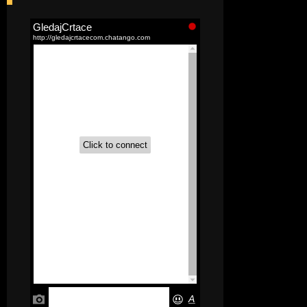
[52]
Akademija čarolija (Wits Academy)
Sinhronizovano na Srpski
[20]
Avanture Maje i Marka
(Sinhronizovano na Srpski)
[26]
Avanture šašave družine (Looney
Tunes,2020) Sinhronizovano na Srpski
[31]
A.T.O.M. (Alpha Teens On Machines)
Sinhronizovano na Hrvatski
[26]
Agent 203 (Sinhronizovano na
Srpski)
[26]
Anatane: Saving the Children of
Okura (Sinhronizovano na Srpski)