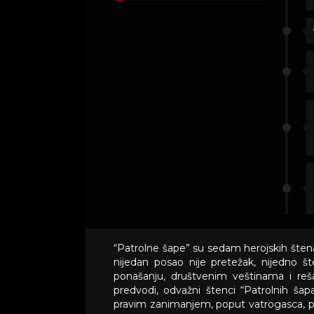
“Patrolne šape” su sedam herojskih šten
nijedan posao nije pretežak, nijedno 
ponašanju, društvenim veštinama i reš
predvodi, odvažni štenci “Patrolnih šapa
pravim zanimanjem, poput vatrogasca, pol