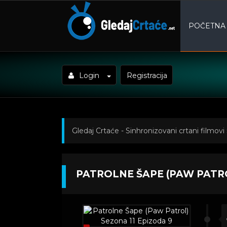
POČETNA
Login
Registracija
Gledaj Crtaće - Sinhronizovani crtani filmovi
(Paw Patrol) Sezona 11 Epizoda 9
PATROLNE ŠAPE (PAW PATRO