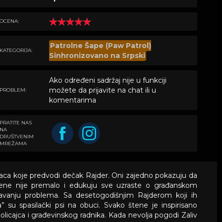
OCENA:
Patrolne Šape (Paw Patrol)
KATEGORIJA:
Sinhronizovano na Srpski
Ako određeni sadržaj nije u funkciji
možete da prijavite na chat ili u
PROBLEM:
komentarima
PRATITE NAS
NA
DRUŠTVENIM
MREŽAMA
aca koje predvodi dečak Rajder. Oni zajedno pokazuju da
štene nije premalo i edukuju sve uzraste o građanskom
avanju problema. Sa desetogodišnjim Rajderom koji ih
” su spasilački psi na obuci. Svako štene je inspirisano
icajca i građevinskog radnika. Kada nevolja pogodi Zaliv