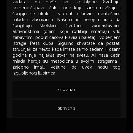
zadatak da nađe sve izgubljene životinje:
krznene,čupave, čak i one koje samo njuškaju i
šunjaju se okolo, i vrati ih njihovim neutešnim
mladim vlasnicima. Naši mladi heroji moraju da
žongliraju školskim životom, vannastavnim
aktivnostima (onim koje roditelji smatraju vrlo
zabavnim, poput časova klavira i baleta) i vođenjem
istrage Pets kluba. Sigurno shvatate da postati
stručnjak za nešto kada imate samo sedam ili osam
godina nije najlakša stvar na svetu. Ali naša četiri
mlada heroja su metodična u svojim istragama i
zajedno imaju veštine da uvek nađu tog
izgubljenog ljubimca
SERVER 1
SERVER 2