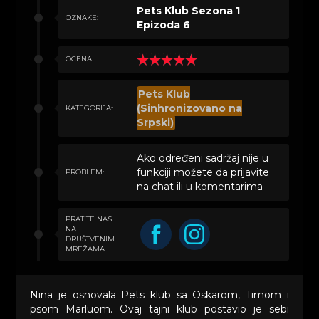
Pets Klub Sezona 1
OZNAKE:
Epizoda 6
OCENA:
Pets Klub
(Sinhronizovano na
KATEGORIJA:
Srpski)
Ako određeni sadržaj nije u
funkciji možete da prijavite
PROBLEM:
na chat ili u komentarima
PRATITE NAS
NA
DRUŠTVENIM
MREŽAMA
Nina je osnovala Pets klub sa Oskarom, Timom i
psom Marluom. Ovaj tajni klub postavio je sebi