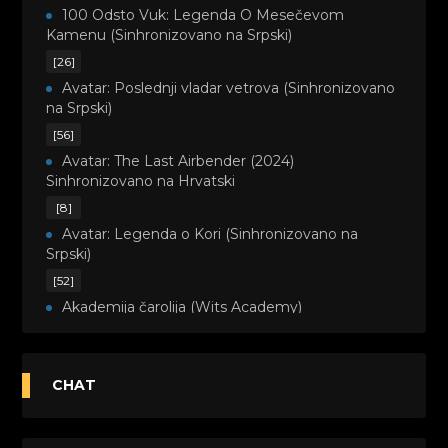
100 Odsto Vuk: Legenda O Mesečevom
Kamenu (Sinhronizovano na Srpski)
[26]
Avatar: Poslednji vladar vetrova (Sinhronizovano
na Srpski)
[56]
Avatar: The Last Airbender (2024)
Sinhronizovano na Hrvatski
[8]
Avatar: Legenda o Kori (Sinhronizovano na
Srpski)
[52]
Akademija čarolija (Wits Academy)
Sinhronizovano na Srpski
[20]
Avanture Maje i Marka (Sinhronizovano na
CHAT
Srpski)
[26]