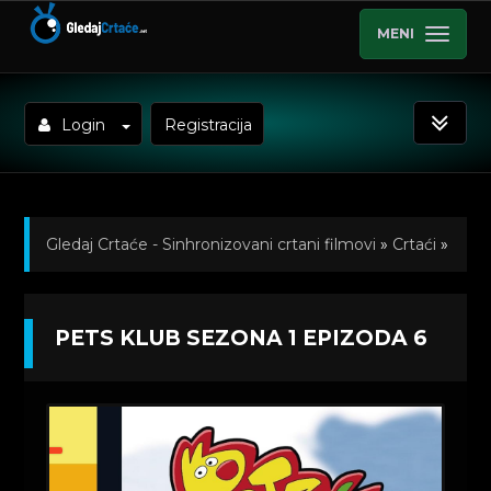
MENI
Login
Registracija
Gledaj Crtaće - Sinhronizovani crtani filmovi
»
Crtaći
»
Pets Klub (Sinhronizovano na Srpski)
»
PETS KLUB SEZONA 1 EPIZODA 6
Kratkometrazni crtani filmovi
» Pets Klub Sezona 1
Epizoda 6