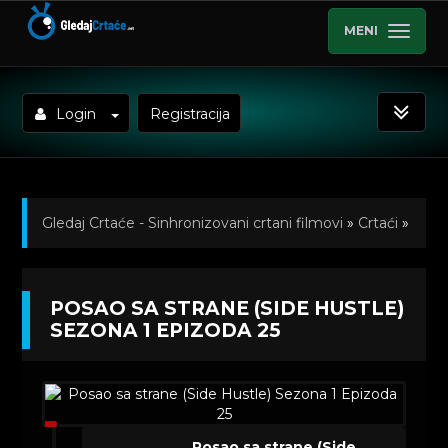
MENI
Login
Registracija
Gledaj Crtaće - Sinhronizovani crtani filmovi
»
Crtaći
»
Posao sa strane (Side Hustle) Sinhronizovano na
POSAO SA STRANE (SIDE HUSTLE)
Srpski
»
Kratkometrazni crtani filmovi
» Posao sa
SEZONA 1 EPIZODA 25
strane (Side Hustle) Sezona 1 Epizoda 25
Posao sa strane (Side