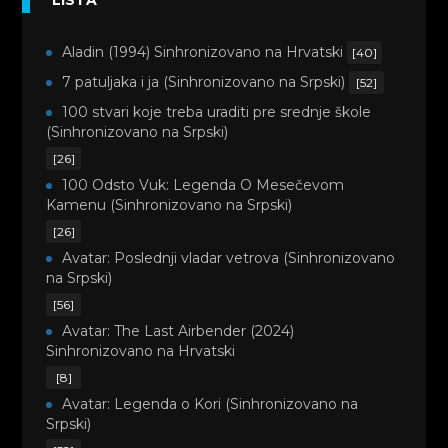
LISTA
Aladin (1994) Sinhronizovano na Hrvatski
[40]
7 patuljaka i ja (Sinhronizovano na Srpski)
[52]
100 stvari koje treba uraditi pre srednje škole
(Sinhronizovano na Srpski)
[26]
100 Odsto Vuk: Legenda O Mesečevom
Kamenu (Sinhronizovano na Srpski)
[26]
Avatar: Poslednji vladar vetrova (Sinhronizovano
na Srpski)
[56]
Avatar: The Last Airbender (2024)
Sinhronizovano na Hrvatski
[8]
Avatar: Legenda o Kori (Sinhronizovano na
Srpski)