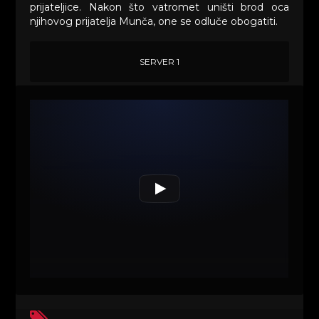
prijateljice. Nakon što vatromet uništi brod oca
njihovog prijatelja Munča, one se odluče obogatiti.
SERVER 1