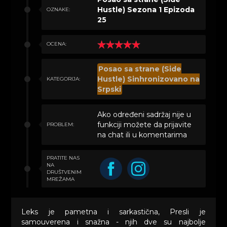
Hustle) Sezona 1 Epizoda
OZNAKE:
25
OCENA:
Posao sa strane (Side
Hustle) Sinhronizovano na
KATEGORIJA:
Srpski
Ako određeni sadržaj nije u
funkciji možete da prijavite
PROBLEM:
na chat ili u komentarima
PRATITE NAS
NA
DRUŠTVENIM
MREŽAMA
Leks je pametna i sarkastična, Presli je
samouverena i snažna - njih dve su najbolje