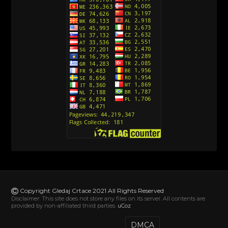
[10]
Action Man (Sinhronizovano na Hrvatski)
[26]
Action Man (2000) Sinhronizovano na Hrvatski
[26]
Andjeoski Prijatelji (Sinhronizovano na Srpski)
[52]
Ajkuca (Sharkdog) Sinhronizovano na Srpski
[40]
Alvin i veverice (Alvinnn!!! And the Chipmunks)
Sinhronizovano na Srpski
[182]
Alisa i Luis (Sinhronizovano na Srpski)
[104]
Avanture Mačka u čizmama (Sinhronizovano na
Srpski)
Copyright Gledaj Crtace 2021 All Rights Reserved
[78]
Disclaimer: This site does not store any files on its server. All contents are
provided by non-affiliated third parties.
uCoz
Abominable The Invisible (2022) Sinhronizovano
na Srpski
DMCA