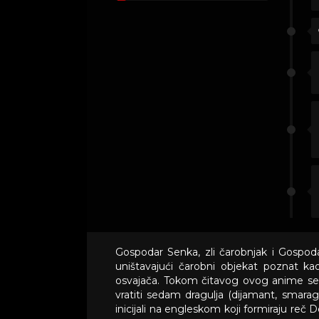
Gospodar Senka, zli čarobnjak i Gospoda
uništavajući čarobni objekat poznat kao 
osvajača. Tokom čitavog ovog anime serij
vratiti sedam dragulja (dijamant, smaragd, 
inicijali na engleskom koji formiraju reč