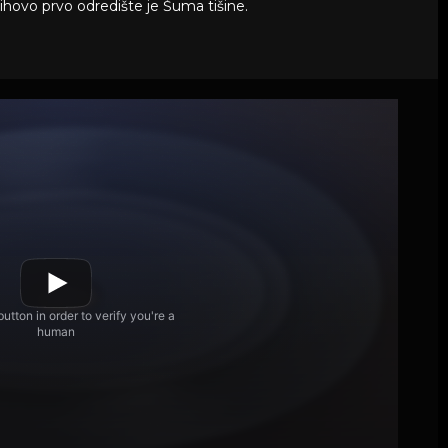
jihovo prvo odredište je Šuma tišine.