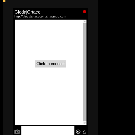
[52]
Akademija čarolija (Wits Academy)
Sinhronizovano na Srpski
[20]
Avanture Maje i Marka
(Sinhronizovano na Srpski)
[26]
Avanture šašave družine (Looney
Tunes,2020) Sinhronizovano na Srpski
[31]
A.T.O.M. (Alpha Teens On Machines)
Sinhronizovano na Hrvatski
[26]
Agent 203 (Sinhronizovano na
Srpski)
[26]
Anatane: Saving the Children of
Okura (Sinhronizovano na Srpski)