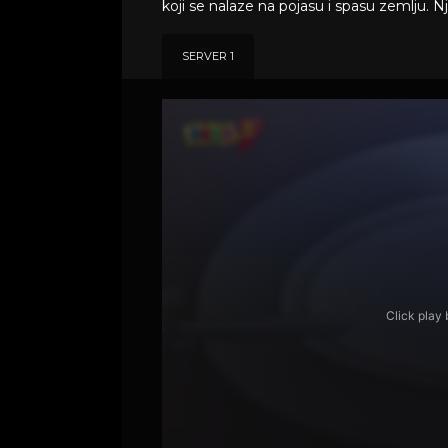
koji se nalaze na pojasu i spasu zemlju. N
SERVER 1