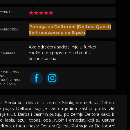
OCENA:
Potraga za Deltorom (Deltora Quest)
KATEGORIJA:
Sinhronizovano na Srpski
Ako određeni sadržaj nije u funkciji
možete da prijavite na chat ili u
PROBLEM:
komentarima
PRATITE NAS
NA
DRUŠTVENIM
MREŽAMA
r Senki koji dolaze iz zemlje Senki, preuzeli su Deltoru
pojas Deltore, koji je Deltori jedina zaštita protiv zlih
ala Lif, Barda i Jasmin putuju po zemlji Deltora kako bi
lapis, lazuli, topaz, opal, rubin i ametist, koji su ustvari
 Deltora, otuda i naziv Deltora Quest, Potraga za Deltorom)