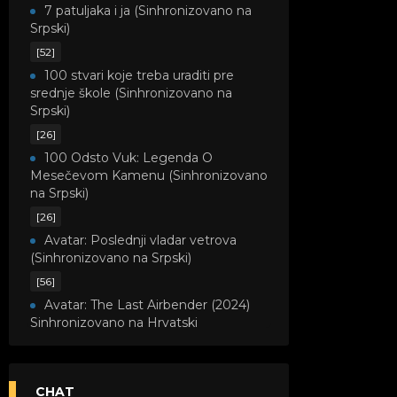
7 patuljaka i ja (Sinhronizovano na
Srpski)
[52]
100 stvari koje treba uraditi pre
srednje škole (Sinhronizovano na
Srpski)
[26]
100 Odsto Vuk: Legenda O
Mesečevom Kamenu (Sinhronizovano
na Srpski)
[26]
Avatar: Poslednji vladar vetrova
(Sinhronizovano na Srpski)
[56]
Avatar: The Last Airbender (2024)
Sinhronizovano na Hrvatski
[8]
Avatar: Legenda o Kori
(Sinhronizovano na Srpski)
CHAT