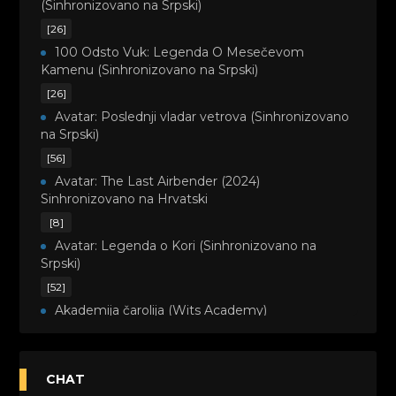
(Sinhronizovano na Srpski)
[26]
100 Odsto Vuk: Legenda O Mesečevom
Kamenu (Sinhronizovano na Srpski)
[26]
Avatar: Poslednji vladar vetrova (Sinhronizovano
na Srpski)
[56]
Avatar: The Last Airbender (2024)
Sinhronizovano na Hrvatski
[8]
Avatar: Legenda o Kori (Sinhronizovano na
Srpski)
[52]
Akademija čarolija (Wits Academy)
Sinhronizovano na Srpski
[20]
Avanture Maje i Marka (Sinhronizovano na
CHAT
Srpski)