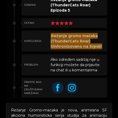
(ThunderCats Roar)
OZNAKE:
Epizoda 5
OCENA:
Režanje gromo mačaka
(ThunderCats Roar)
KATEGORIJA:
Sinhronizovano na Srpski
Ako određeni sadržaj nije u
funkciji možete da prijavite
PROBLEM:
na chat ili u komentarima
PRATITE NAS
NA
DRUŠTVENIM
MREŽAMA
Režanje Gromo-macaka je nova, animirana SF
akciona humoristicka serija studija za animaciju