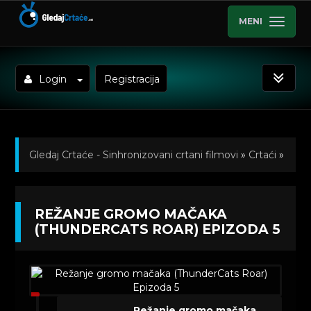
MENI
Login
Registracija
Gledaj Crtaće - Sinhronizovani crtani filmovi
»
Crtaći
»
Režanje gromo mačaka (ThunderCats Roar)
REŽANJE GROMO MAČAKA
Sinhronizovano na Srpski
»
Kratkometrazni crtani
(THUNDERCATS ROAR) EPIZODA 5
filmovi
» Režanje gromo mačaka (ThunderCats Roar)
Epizoda 5
Režanje gromo mačaka