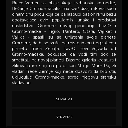
Brace Vorner. Uz obilje akcije i vrhunske komedije,
Režanje Gromo-macaka ima svež dizajn likova, kao i
dinamicnu pricu koja ce da razbudi pasioniranu bazu
obožavalaca ovih popularnih junaka i predstavi
nasledstvo Gromere novoj generaciji. Lav-O i
Gromo-macke - Tigro, Pantero, Citara, Vajliket i
Vajlikit - spasili su se uništenja svoje planete
Gromere, da bi se srušili na misterioznu i egzoticnu
planetu Treca Zemlja. Lav-O, novi Vojvoda od
Gromo-macaka, pokušace da vodi tim dok se
smeštaju na novoj planeti. Bizarna galerija kreatura i
zlikovaca im stoji na putu, kao što je Mum-Ra, zli
vladar Trece Zemlje koji nece dozvoliti da bilo šta,
ukljucujuci Gromo-macke, spreci njegovu tiransku
vladavinu.
SERVER 1
SERVER 2