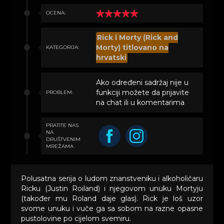
OCENA:
Rick i Morty (Rick and
Morty) titlovano na
KATEGORIJA:
hrvatski
Ako određeni sadržaj nije u
funkciji možete da prijavite
PROBLEM:
na chat ili u komentarima
PRATITE NAS
NA
DRUŠTVENIM
MREŽAMA
Polusatna serija o ludom znanstveniku i alkoholičaru
Ricku (Justin Roiland) i njegovom unuku Mortyju
(također mu Roland daje glas). Rick je loš uzor
svome unuku i vuče ga sa sobom na razne opasne
pustolovine po cijelom svemiru.