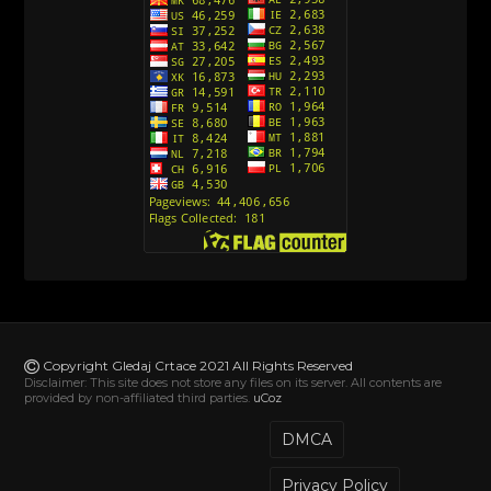
Action Man (Sinhronizovano na Hrvatski)
[26]
Action Man (2000) Sinhronizovano na Hrvatski
[26]
Andjeoski Prijatelji (Sinhronizovano na Srpski)
[52]
Ajkuca (Sharkdog) Sinhronizovano na Srpski
[40]
Alvin i veverice (Alvinnn!!! And the Chipmunks)
Sinhronizovano na Srpski
[182]
Alisa i Luis (Sinhronizovano na Srpski)
[104]
Avanture Mačka u čizmama (Sinhronizovano na
Srpski)
Copyright Gledaj Crtace 2021 All Rights Reserved
[78]
Disclaimer: This site does not store any files on its server. All contents are
provided by non-affiliated third parties.
uCoz
Abominable The Invisible (2022) Sinhronizovano
na Srpski
DMCA
[20]
Privacy Policy
Akademija za jednoroge (Unicorn Academy)