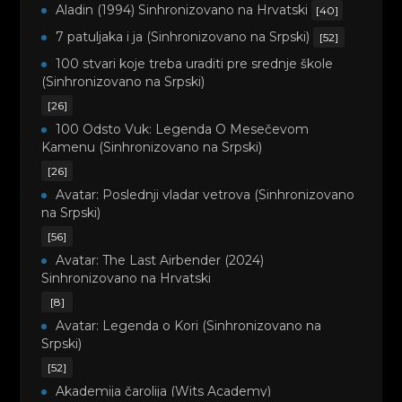
Aladin (1994) Sinhronizovano na Hrvatski
[40]
7 patuljaka i ja (Sinhronizovano na Srpski)
[52]
100 stvari koje treba uraditi pre srednje škole
(Sinhronizovano na Srpski)
[26]
100 Odsto Vuk: Legenda O Mesečevom
Kamenu (Sinhronizovano na Srpski)
[26]
Avatar: Poslednji vladar vetrova (Sinhronizovano
na Srpski)
[56]
Avatar: The Last Airbender (2024)
Sinhronizovano na Hrvatski
[8]
Avatar: Legenda o Kori (Sinhronizovano na
Srpski)
[52]
Akademija čarolija (Wits Academy)