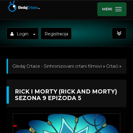
MENI
Login
Registracija
Gledaj Crtaće - Sinhronizovani crtani filmovi
»
Crtaći
»
Rick i Morty (Rick and Morty) titlovano na hrvatski
»
RICK I MORTY (RICK AND MORTY)
Kratkometrazni crtani filmovi
» Rick i Morty (Rick and
SEZONA 9 EPIZODA 5
Morty) Sezona 9 Epizoda 5